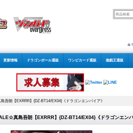
更新情報
ドラゴンボール通販
ワンピカード通販
遊戯王通販
真島吾朗【EXRRR】{DZ-BT14/EX04}《ドラゴンエンパイア》
ALE☆真島吾朗【EXRRR】{DZ-BT14/EX04}《ドラゴンエン