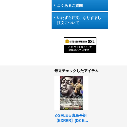
よくあるご質問
いたずら注文、なりすまし
注文について
最近チェックしたアイテム
☆SALE☆真島吾朗
【EXRRR】{DZ-BT
14/EX04}《ドラゴン