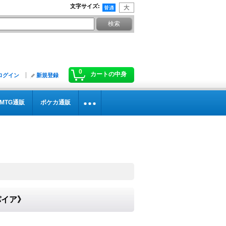
文字サイズ
:
0
カートの中身
ログイン
新規登録
MTG通販
ポケカ通販
パイア》