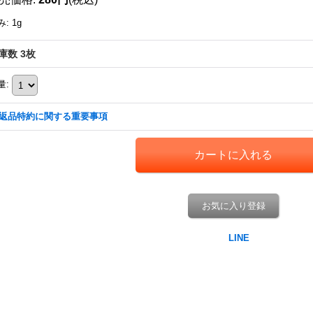
み
:
1g
庫数 3枚
量
:
返品特約に関する重要事項
お気に入り登録