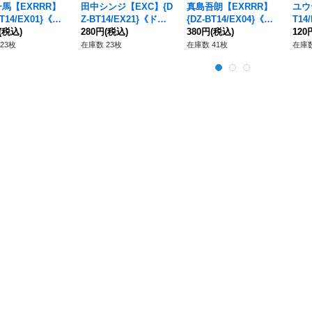
馬【EXRRR】
田中シンジ【EXC】{D
真島吾朗【EXRRR】
ユウ
BT14/EX01}《ド
Z-BT14/EX21}《ドラ
{DZ-BT14/EX04}《ド
T14
ンエンパイア》
(税込)
ゴンエンパイア》
280円
(税込)
ラゴンエンパイア》
380円
(税込)
エン
120
23枚
在庫数 23枚
在庫数 41枚
在庫数