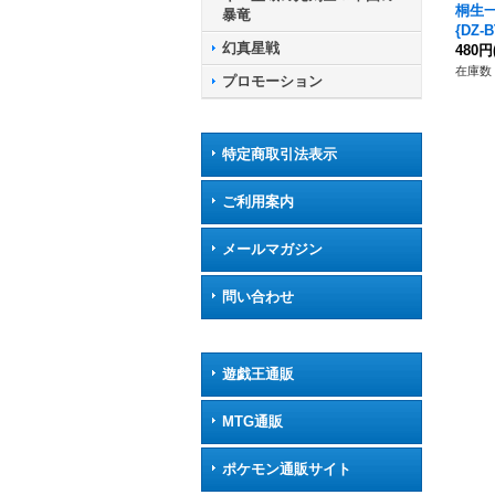
桐生一
暴竜
{DZ-
幻真星戦
ラゴ
480円
在庫数 
プロモーション
特定商取引法表示
ご利用案内
メールマガジン
問い合わせ
遊戯王通販
MTG通販
ポケモン通販サイト