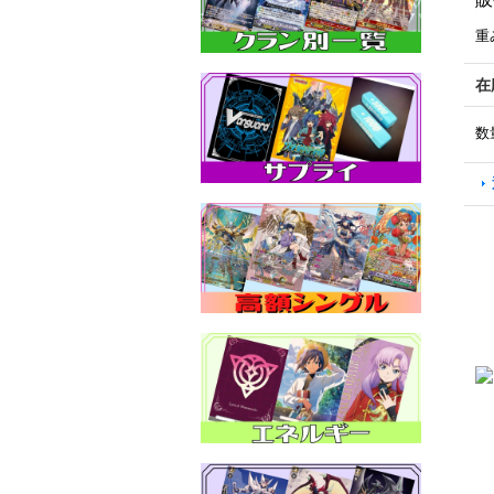
重
在
数