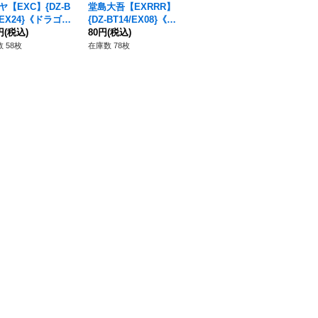
ヤ【EXC】{DZ-B
堂島大吾【EXRRR】
神田強【EXC】{DZ-B
堂
/EX24}《ドラゴン
{DZ-BT14/EX08}《ド
T14/EX33}《ドラゴン
【E
パイア》
円
(税込)
ラゴンエンパイア》
80円
(税込)
エンパイア》
280円
(税込)
3
50
イ
 58枚
在庫数 78枚
在庫数 52枚
在庫