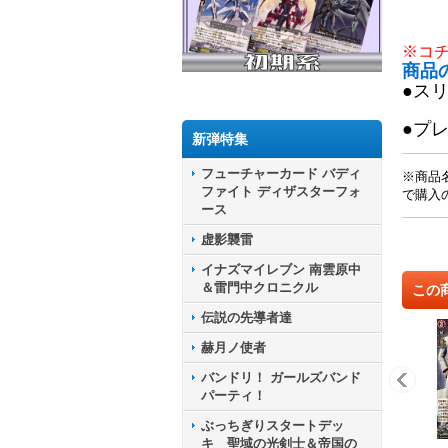
※コ
商品
●ス
●プ
新弾特集
フューチャーカード バディ
※商品
ファイト ディザスターフォ
で購入
ース
虚影襲雷
イナズマイレブン 南雲原中
＆雷門中クロニクル
この
伝説の先導者達
赫月ノ使者
バンドリ！ ガールズバンド
パーティ！
ぶっちぎりスタートデッ
キ 聖域の光剣士＆帝国の