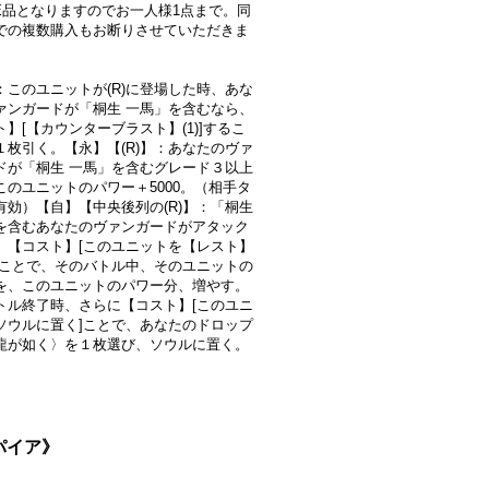
LE品となりますのでお一人様1点まで。同
での複数購入もお断りさせていただきま
：このユニットが(R)に登場した時、あな
ァンガードが「桐生 一馬」を含むなら、
】[【カウンターブラスト】(1)]するこ
１枚引く。【永】【(R)】：あなたのヴァ
ドが「桐生 一馬」を含むグレード３以上
このユニットのパワー＋5000。（相手タ
有効）【自】【中央後列の(R)】：「桐生
を含むあなたのヴァンガードがアタック
、【コスト】[このユニットを【レスト】
]ことで、そのバトル中、そのユニットの
を、このユニットのパワー分、増やす。
トル終了時、さらに【コスト】[このユニ
ソウルに置く]ことで、あなたのドロップ
龍が如く〉を１枚選び、ソウルに置く。
ンパイア》