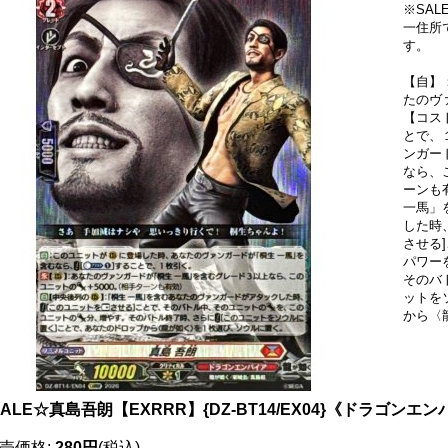
※SA
一住所
す。
【自】
たのヴ
【コスト
とで、
ンガー
なら、
ーンも
一馬」
した時
させる
パワー
そのバ
ットを
から〈
ALE☆真島吾朗【EXRRR】{DZ-BT14/EX04}《ドラゴンエ
売価格
:
280円
(税込)