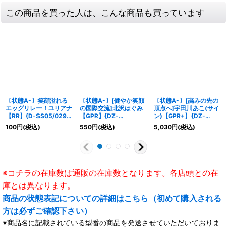
この商品を買った人は、こんな商品も買っています
〔状態A-〕笑顔溢れる
〔状態A-〕[健やか笑顔
〔状態A-〕[高みの先の
エッグリレー！ユリアナ
の国際交流]北沢はぐみ
頂点へ]宇田川あこ(サイ
【RR】{D-SS05/029}
【GPR】{DZ-
ン)【GPR+】{DZ-
《リリカルモナステリ
TBP01/GPR23}
TBP01/GPR+19}
100
円
(税込)
550
円
(税込)
5,030
円
(税込)
オ》
《BanGDream!》
《BanGDream!》
※コチラの在庫数は通販の在庫数となります。各店頭との在
庫とは異なります。
商品の状態表記についての詳細はこちら（初めて購入される
方は必ずご確認下さい）
※商品名に記載されている型番の商品を発送させていただいておりま