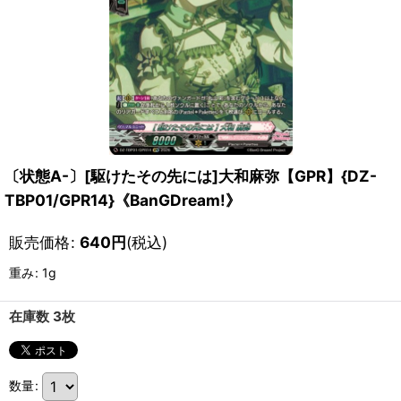
〔状態A-〕[駆けたその先には]大和麻弥【GPR】{DZ-
TBP01/GPR14}《BanGDream!》
販売価格
:
640
円
(税込)
重み
:
1g
在庫数 3枚
数量
: