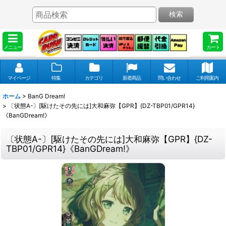
検索
メニュー
カート
マイページ
特集
カテゴリ
新着商品
問い合わせ
ご利用案内
ホーム
>
BanG Dream!
>
〔状態A-〕[駆けたその先には]大和麻弥【GPR】{DZ-TBP01/GPR14}
《BanGDream!》
〔状態A-〕[駆けたその先には]大和麻弥【GPR】{DZ-
TBP01/GPR14}《BanGDream!》