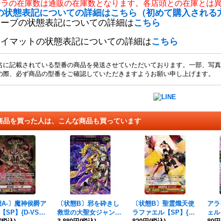
チラの在庫数は通販の在庫数となります。各店頭との在庫とは
の状態表記についての詳細はこちら（初めて購入される
リーブの状態表記についての詳細は
こちら
レイマットの状態表記についての詳細は
こちら
名に記載されている型番の商品を発送させていただいております。一部、写真
の際、必ず商品の型番をご確認していただきますようお願い申し上げます。
商品を買った人は、こんな商品も買っています
A-〕魔神侯爵ア
〔状態B〕邪を砕きし
〔状態B〕聖霊熾天使
アラ
【SP】{D-VS0
救世の大聖女ジャン
ラファエル【SP】{G-
ェル【