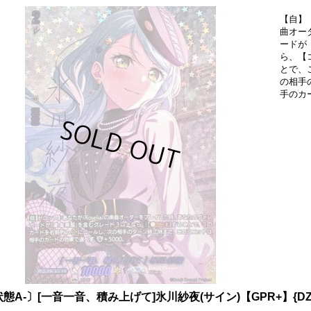
【自】【
曲オー
ードが
ら、【コ
とで、
の相手
手のカ
態A-〕[一音一音、積み上げて]氷川紗夜(サイン)【GPR+】{DZ-TBP
》