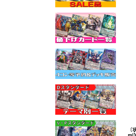
〔状
m!