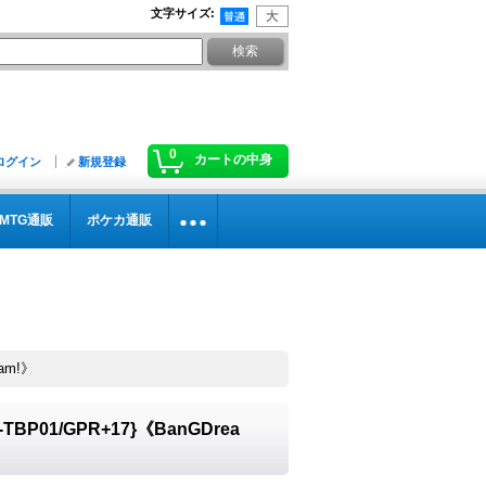
文字サイズ
:
0
カートの中身
ログイン
新規登録
MTG通販
ポケカ通販
am!》
01/GPR+17}《BanGDrea