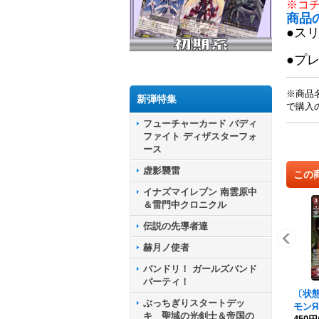
※コ
商品
●ス
●プ
※商品
新弾特集
で購入
フューチャーカード バディ
ファイト ディザスターフォ
ース
虚影襲雷
この
イナズマイレブン 南雲原中
＆雷門中クロニクル
伝説の先導者達
赫月ノ使者
バンドリ！ ガールズバンド
パーティ！
〔状態
ぶっちぎりスタートデッ
モンЯ
キ 聖域の光剣士＆帝国の