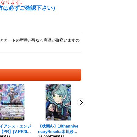
異なります。
方は必ずご確認下さい）
とカードの型番が異なる商品が御座いますの
イアンス・エンジ
〔状態A-〕10thannive
〔状態A-〕邪神司教ガ
エ
PR】{V-PR/058
rsaryRoselia氷川紗夜
スティール【SP】{G-
タ