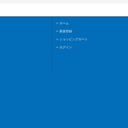
R+】{DZ-TBP01/GP
R+17}《BanGDrea
m!》
ホーム
新規登録
ショッピングカート
ログイン