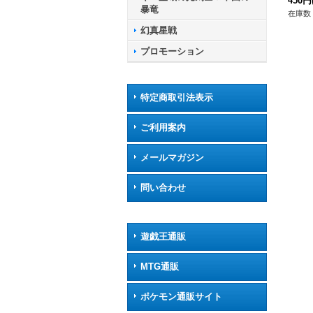
6/S
450円
暴竜
ギュ
在庫数 
幻真星戦
プロモーション
特定商取引法表示
ご利用案内
メールマガジン
問い合わせ
遊戯王通販
MTG通販
ポケモン通販サイト