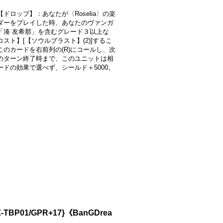
ドロップ】：あなたが〈Roselia〉の楽
ダーをプレイした時、あなたのヴァンガ
「湊 友希那」を含むグレード３以上な
スト】[【ソウルブラスト】(2)]するこ
このカードを右前列の(R)にコールし、次
のターン終了時まで、このユニットは相
ードの効果で選べず、シールド＋5000。
01/GPR+17}《BanGDrea