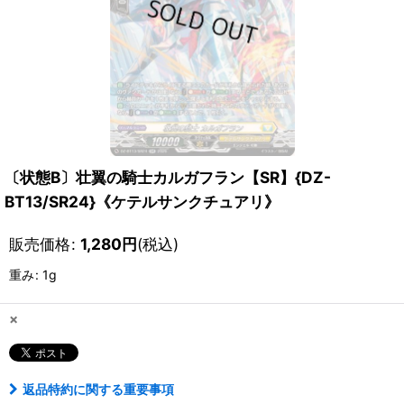
〔状態B〕壮翼の騎士カルガフラン【SR】{DZ-
BT13/SR24}《ケテルサンクチュアリ》
販売価格
:
1,280
円
(税込)
重み
:
1g
×
返品特約に関する重要事項