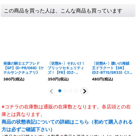
この商品を買った人は、こんな商品も買っています
発揚の騎士エアフレド
〔状態A-〕それいけ！
〔状態A-〕贖いの海賊
【SP】{D-PR/068}《ケ
ブリッツセキュリティ
王ドラクート【SR】
テルサンクチュアリ》
ズ！【FR】{DZ-
{DZ-BT15/SR33}《ス
BT15/FR21}《ブラント
トイケイア》
380
円
(税込)
350
円
(税込)
480
円
(税込)
ゲート》
※コチラの在庫数は通販の在庫数となります。各店頭との在
庫とは異なります。
商品の状態表記についての詳細はこちら（初めて購入される
方は必ずご確認下さい）