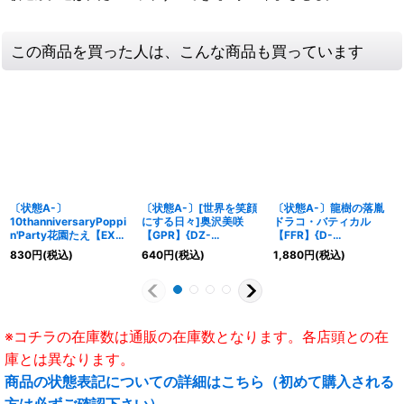
この商品を買った人は、こんな商品も買っています
〔状態A-〕
〔状態A-〕[世界を笑顔
〔状態A-〕龍樹の落胤
10thanniversaryPoppi
にする日々]奥沢美咲
ドラコ・バティカル
n'Party花園たえ【EX】
【GPR】{DZ-
【FFR】{D-
{DZ-BT10/EX02}《そ
TBP01/GPR25}
BT09/FFR03}《ドラゴ
830
円
(税込)
640
円
(税込)
1,880
円
(税込)
の他》
《BanGDream!》
ンエンパイア》
※コチラの在庫数は通販の在庫数となります。各店頭との在
庫とは異なります。
商品の状態表記についての詳細はこちら（初めて購入される