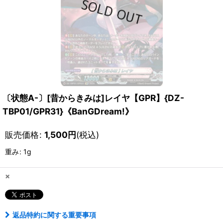
〔状態A-〕[昔からきみは]レイヤ【GPR】{DZ-
TBP01/GPR31}《BanGDream!》
販売価格
:
1,500
円
(税込)
重み
:
1g
×
返品特約に関する重要事項