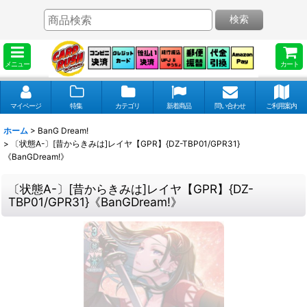
検索
メニュー
カート
マイページ
特集
カテゴリ
新着商品
問い合わせ
ご利用案内
ホーム
>
BanG Dream!
>
〔状態A-〕[昔からきみは]レイヤ【GPR】{DZ-TBP01/GPR31}
《BanGDream!》
〔状態A-〕[昔からきみは]レイヤ【GPR】{DZ-
TBP01/GPR31}《BanGDream!》