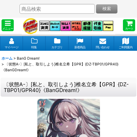
検索
メニュー
カート
マイページ
特集
カテゴリ
新着商品
問い合わせ
ご利用案内
ホーム
>
BanG Dream!
>
〔状態A-〕[私と、取引しよう]椎名立希【GPR】{DZ-TBP01/GPR40}
《BanGDream!》
〔状態A-〕[私と、取引しよう]椎名立希【GPR】{DZ-
TBP01/GPR40}《BanGDream!》