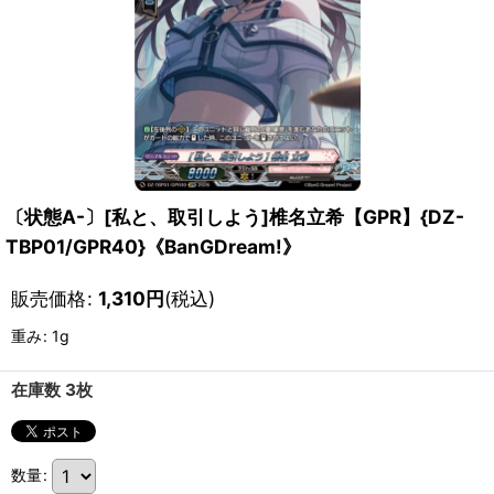
〔状態A-〕[私と、取引しよう]椎名立希【GPR】{DZ-
TBP01/GPR40}《BanGDream!》
販売価格
:
1,310
円
(税込)
重み
:
1g
在庫数 3枚
数量
: