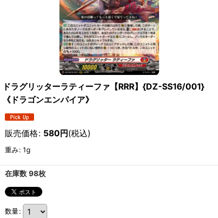
ドラグリッターラティーファ【RRR】{DZ-SS16/001}
《ドラゴンエンパイア》
販売価格
:
580
円
(税込)
重み
:
1g
在庫数 98枚
数量
: