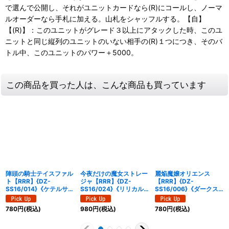
で選んで公開し、それがユニットカードなら(R)にコールし、ノーマ
ルオーダーなら手札に加える。山札をシャッフルする。【自】
【(R)】：このユニットがグレード３以上にアタックした時、このユ
ニットと同じ縦列のユニットのいない相手の(R)１つにつき、そのバ
トル中、このユニットのパワー＋5000。
この商品を買った人は、こんな商品も買っています
陣頭の騎士テイスファル
今夜だけの魔女ストレー
麗焔魔嬢オリエンス
ト【RRR】{DZ-
ジャ【RRR】{DZ-
【RRR】{DZ-
SS16/014}《ケテルサン
SS16/024}《リリカル
SS16/006}《ダークス
クチュアリ》
モナステリオ》
テイツ》
780
円
(税込)
980
円
(税込)
780
円
(税込)