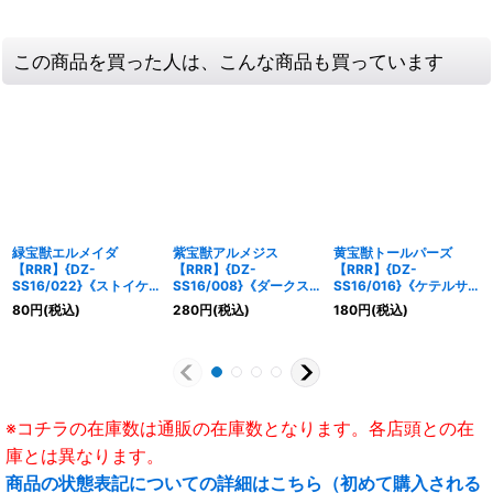
この商品を買った人は、こんな商品も買っています
緑宝獣エルメイダ
紫宝獣アルメジス
黄宝獣トールパーズ
【RRR】{DZ-
【RRR】{DZ-
【RRR】{DZ-
SS16/022}《ストイケ
SS16/008}《ダークス
SS16/016}《ケテルサン
イア》
テイツ》
クチュアリ》
80
円
(税込)
280
円
(税込)
180
円
(税込)
※コチラの在庫数は通販の在庫数となります。各店頭との在
庫とは異なります。
商品の状態表記についての詳細はこちら（初めて購入される