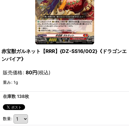
赤宝獣ガルネット【RRR】{DZ-SS16/002}《ドラゴンエ
ンパイア》
販売価格
:
80
円
(税込)
重み
:
1g
在庫数 138枚
数量
: