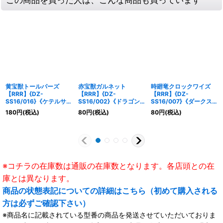
黄宝獣トールパーズ
赤宝獣ガルネット
時廻竜クロックワイズ
【RRR】{DZ-
【RRR】{DZ-
【RRR】{DZ-
SS16/016}《ケテルサン
SS16/002}《ドラゴン
SS16/007}《ダークス
クチュアリ》
エンパイア》
テイツ》
180
円
(税込)
80
円
(税込)
80
円
(税込)
※コチラの在庫数は通販の在庫数となります。各店頭との在
庫とは異なります。
商品の状態表記についての詳細はこちら（初めて購入される
方は必ずご確認下さい）
※商品名に記載されている型番の商品を発送させていただいておりま