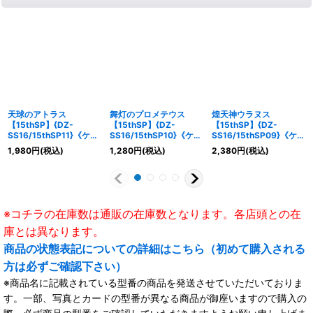
天球のアトラス
舞灯のプロメテウス
煌天神ウラヌス
【15thSP】{DZ-
【15thSP】{DZ-
【15thSP】{DZ-
SS16/15thSP11}《ケテ
SS16/15thSP10}《ケテ
SS16/15thSP09}《ケテ
ルサンクチュアリ》
ルサンクチュアリ》
ルサンクチュアリ》
1,980
円
(税込)
1,280
円
(税込)
2,380
円
(税込)
※コチラの在庫数は通販の在庫数となります。各店頭との在
庫とは異なります。
商品の状態表記についての詳細はこちら（初めて購入される
方は必ずご確認下さい）
※商品名に記載されている型番の商品を発送させていただいておりま
す。一部、写真とカードの型番が異なる商品が御座いますので購入の