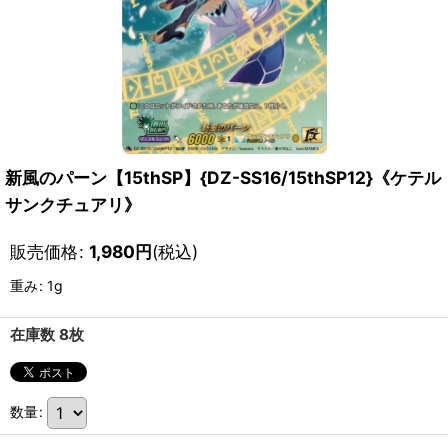
新風のパーン【15thSP】{DZ-SS16/15thSP12}《ケテル
サンクチュアリ》
販売価格
:
1,980
円
(税込)
重み
:
1g
在庫数 8枚
数量
: