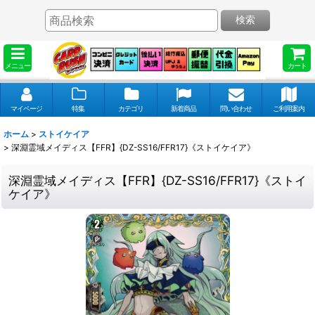
検索
メニュー
カート
マイページ
特集
カテゴリ
新着商品
問い合わせ
ご利用案内
ホーム
>
ストイケイア
>
深淵霊域メイディス【FFR】{DZ-SS16/FFR17}《ストイケイア》
深淵霊域メイディス【FFR】{DZ-SS16/FFR17}《ストイ
ケイア》