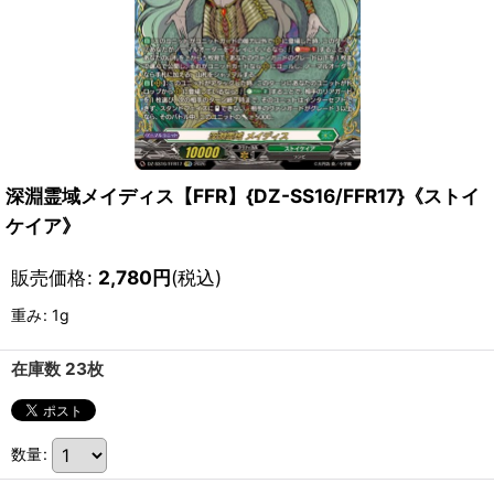
深淵霊域メイディス【FFR】{DZ-SS16/FFR17}《ストイ
ケイア》
販売価格
:
2,780
円
(税込)
重み
:
1g
在庫数 23枚
数量
: