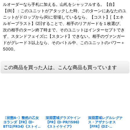
ルオーダーなら手札に加える。山札をシャッフルする。【自】
【(R)】：このユニットがアタックした時、このターンにあなたのユ
ニットがドロップから(R)に登場しているなら、【コスト】[【エネ
ルギーブラスト】(2)]することで、相手のリアガードを１枚選び、
次の相手のターン終了時まで、そのユニットはインターセプトでき
ず、スタンドフェイズに【スタンド】できない。相手のヴァンガー
ドがグレード３以上なら、そのバトル中、このユニットのパワー＋
5000。
この商品を買った人は、こんな商品も買っています
〔状態A-〕整然の乙女
深淵霊域グラズケイン
深淵霊域レグルレグナ
ヨランダ【FR】{D-
【PR】{D-PR/1596}
ス・アザナシオス
BT12/FR34}《ストイケ
《ストイケイア》
【FFR】{DZ-