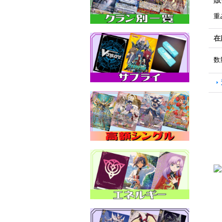
重
在
数