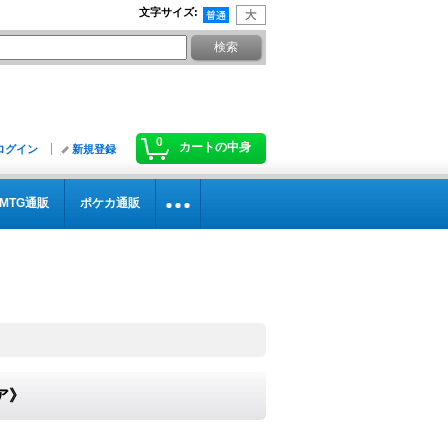
文字サイズ
:
0
カートの中身
ログイン
新規登録
MTG通販
ポケカ通販
ア》