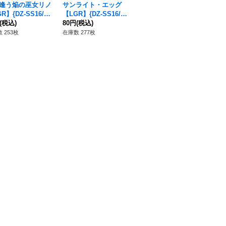
逢う焔の巫女リノ
サンライト・エッグ
焔の巫女ブレシア【R
巡
R】{DZ-SS16/L
【LGR】{DZ-SS16/L
R】{DZ-BT13/034}
【S
2}《ドラゴンエン
(税込)
G23}《ドラゴンエン
80円
(税込)
《ドラゴンエンパイ
120円
(税込)
9
28
ア》
パイア》
ア》
ア
 253枚
在庫数 277枚
在庫数 299枚
在庫