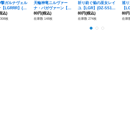
神撃ガルナヴェル
天輪神竜ニルヴァー
祈り紡ぐ焔の巫女レイ
巡り
【LGRRR】{DZ
ナ・バガヴァーン【L
ユ【LGR】{DZ-SS16/
【LG
6/LG02}《ドラゴ
税込)
GRRR】{DZ-SS16/LG
80円
(税込)
LG21}《ドラゴンエン
80円
(税込)
G2
80円
ンパイア》
01}《ドラゴンエンパ
パイア》
パイ
308枚
在庫数 148枚
在庫数 274枚
在庫数
イア》