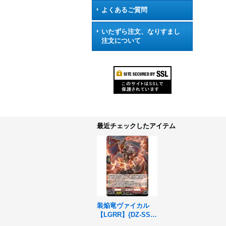
よくあるご質問
いたずら注文、なりすまし
注文について
最近チェックしたアイテム
装焔竜ヴァイカル
【LGRR】{DZ-SS1
6/LG11}《ドラゴン