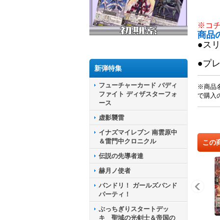
※コ
商品
●ス
●プ
新弾特集
フューチャーカード バディ
※商品
ファイト ディザスターフォ
で購入
ース
虚影襲雷
イナズマイレブン 南雲原中
＆雷門中クロニクル
この
伝説の先導者達
赫月ノ使者
バンドリ！ ガールズバンド
パーティ！
ぶっちぎりスタートデッ
キ 聖域の光剣士＆帝国の