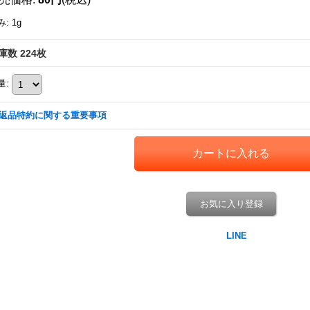
み
:
1g
庫数 224枚
量
:
返品特約に関する重要事項
お気に入り登録