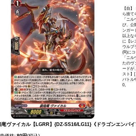
【自】
ら捨て
「ニル
び、公
ンガー
以上な
に【レ
ウルブ
(R)に
「ニル
たのヴ
ードが
スト】
バトル
0。
竜ヴァイカル【LGRR】{DZ-SS16/LG11}《ドラゴンエンパ
売価格
:
80円
(税込)