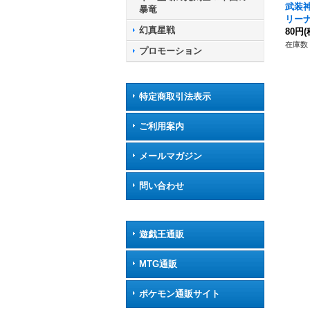
武装
暴竜
リーナ
幻真星戦
-SS1
80円
(
ンエ
在庫数 
プロモーション
特定商取引法表示
ご利用案内
メールマガジン
問い合わせ
遊戯王通販
MTG通販
ポケモン通販サイト