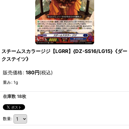
スチームスカラージジ【LGRR】{DZ-SS16/LG15}《ダー
クステイツ》
販売価格
:
180
円
(税込)
重み
:
1g
在庫数 18枚
数量
: