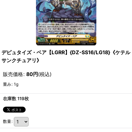
デピュタイズ・ベア【LGRR】{DZ-SS16/LG18}《ケテル
サンクチュアリ》
販売価格
:
80
円
(税込)
重み
:
1g
在庫数 119枚
数量
: