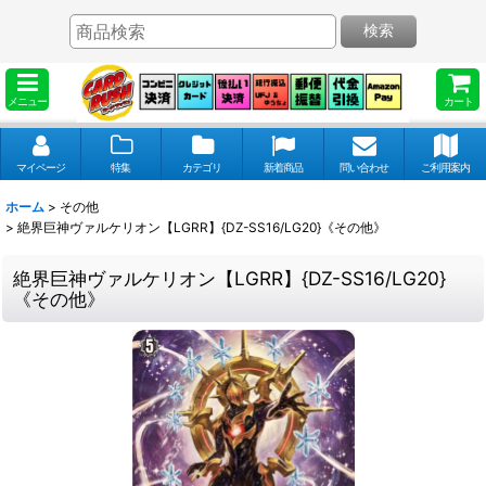
検索
メニュー
カート
マイページ
特集
カテゴリ
新着商品
問い合わせ
ご利用案内
ホーム
>
その他
>
絶界巨神ヴァルケリオン【LGRR】{DZ-SS16/LG20}《その他》
絶界巨神ヴァルケリオン【LGRR】{DZ-SS16/LG20}
《その他》