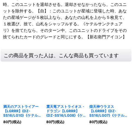
時、このユニットを退却させる。退却させなかったなら、このユニ
ットを除外する。【自】：このユニットが星域に登場した時、あな
たの星域ゲージが５枚以上なら、あなたの山札を上から５枚見て、
１枚選び、捨て、山札をシャッフルする。《ケテルサンクチュア
リ》を捨てたなら、そのターン中、このユニットのドライブをその
捨てられたカードのグレードと同じにする。【新右衛門アイコン】
この商品を買った人は、こんな商品も買っています
満天のアストライアー
震天竜アストライオス・
煌天神ウラヌス
【LGRRR】{DZ-
ドラゴン【LGRRR】
【LGRRR】{DZ-
SS16/LG10}《ケテルサ
{DZ-SS16/LG08}《ケ
SS16/LG07}《ケテルサ
ンクチュアリ》
テルサンクチュアリ》
ンクチュアリ》
80
円
(税込)
80
円
(税込)
80
円
(税込)