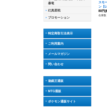
スモ
暴竜
ン【LG
幻真星戦
LG2
80円
(
ツ》
在庫数 
プロモーション
特定商取引法表示
ご利用案内
メールマガジン
問い合わせ
遊戯王通販
MTG通販
ポケモン通販サイト