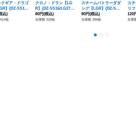
ークギア・ドラゴ
クロノ・ドラン【LG
スチームバトラーダダ
スチ
R】{DZ-SS16/
R】{DZ-SS16/LG27}
シグ【LGR】{DZ-SS1
リフ
4}《ダークステイ
税込)
《ダークステイツ》
80円
(税込)
6/LG28}《ダークステ
80円
(税込)
16/
120
イツ》
テイ
414枚
在庫数 328枚
在庫数 386枚
在庫数