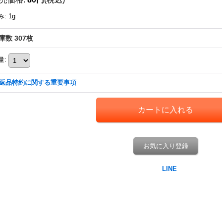
み
:
1g
庫数 307枚
量
:
返品特約に関する重要事項
お気に入り登録