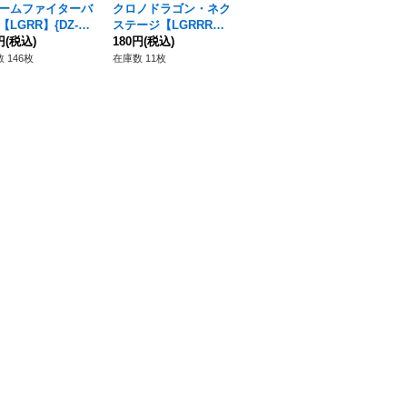
ームファイターバ
クロノドラゴン・ネク
腹時計付きのギアラビ
ク
【LGRR】{DZ-SS
ステージ【LGRRR】
ット【LGR】{DZ-SS1
ゴン
LG13}《ダークス
円
(税込)
{DZ-SS16/LG04}《ダ
180円
(税込)
6/LG29}《ダークステ
80円
(税込)
S1
22
ツ》
ークステイツ》
イツ》
テ
 146枚
在庫数 11枚
在庫数 248枚
在庫