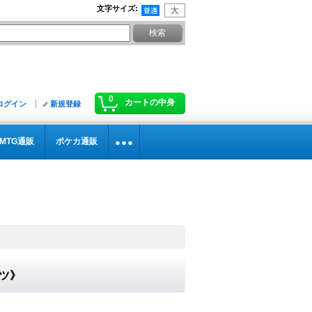
文字サイズ
:
0
カートの中身
ログイン
新規登録
MTG通販
ポケカ通販
イツ》