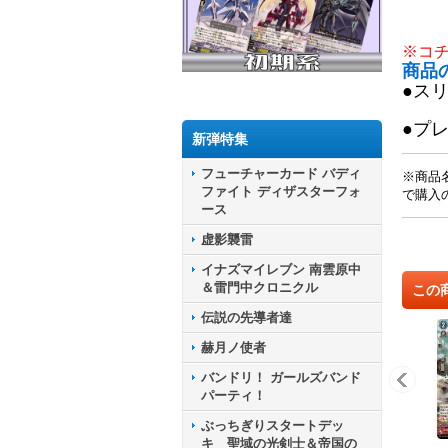
※コ
商品
●ス
●プ
新弾特集
フューチャーカード バディ
※商品
ファイト ディザスターフォ
で購入
ース
虚影襲雷
イナズマイレブン 南雲原中
＆雷門中クロニクル
この
伝説の先導者達
赫月ノ使者
バンドリ！ ガールズバンド
パーティ！
ぶっちぎりスタートデッ
キ 聖域の光剣士＆帝国の