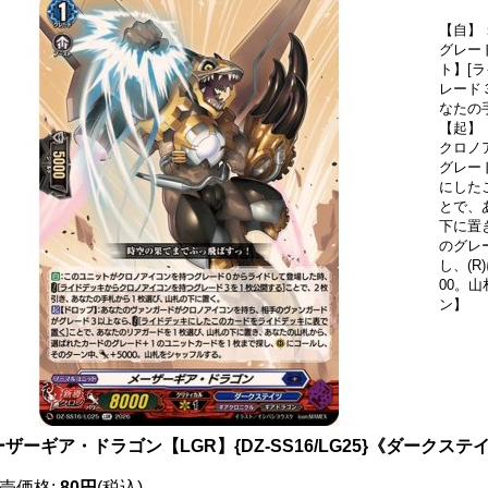
【自】
グレー
ト】[
レード
なたの
【起】
クロノ
グレー
にした
とで、
下に置
のグレ
し、(
00。
ン】
ザーギア・ドラゴン【LGR】{DZ-SS16/LG25}《ダークステ
売価格
:
80円
(税込)