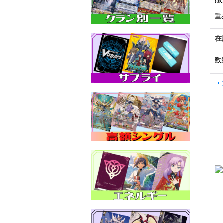
重
在
数