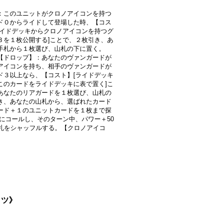
：このユニットがクロノアイコンを持つ
ド０からライドして登場した時、【コス
ライドデッキからクロノアイコンを持つグ
３を１枚公開する]ことで、２枚引き、あ
手札から１枚選び、山札の下に置く。
【ドロップ】：あなたのヴァンガードが
アイコンを持ち、相手のヴァンガードが
ド３以上なら、【コスト】[ライドデッキ
このカードをライドデッキに表で置く]こ
あなたのリアガードを１枚選び、山札の
き、あなたの山札から、選ばれたカード
ード＋１のユニットカードを１枚まで探
R)にコールし、そのターン中、パワー＋50
山札をシャッフルする。【クロノアイコ
イツ》