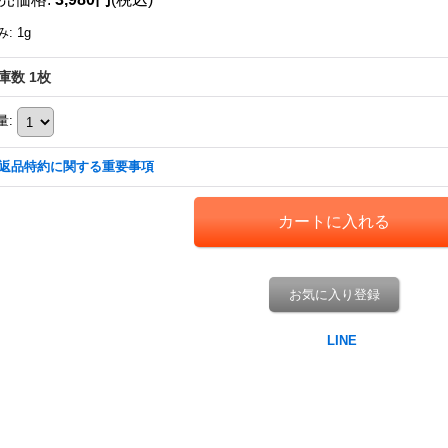
み
:
1g
庫数 1枚
量
:
返品特約に関する重要事項
お気に入り登録