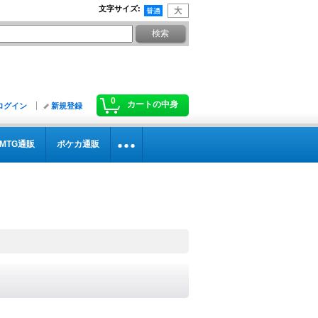
文字サイズ
:
0
カートの中身
ログイン
新規登録
MTG通販
ポケカ通販