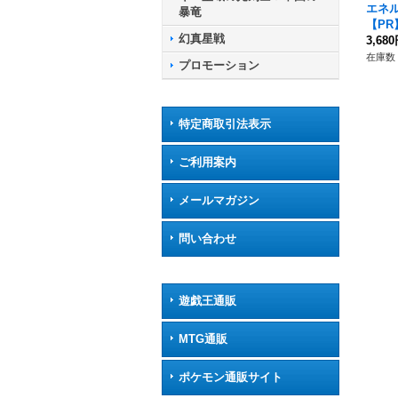
エネル
暴竜
【PR】
幻真星戦
《そ
3,68
在庫数 
プロモーション
特定商取引法表示
ご利用案内
メールマガジン
問い合わせ
遊戯王通販
MTG通販
ポケモン通販サイト