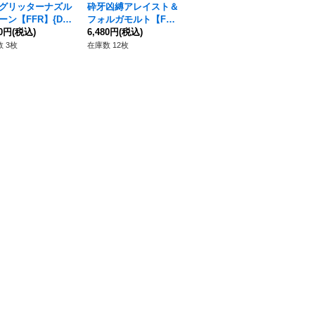
グリッターナズル
砕牙凶縛アレイスト＆
伝説の先導者新導クロ
〔
ーン【FFR】{DZ-
フォルガモルト【FF
ノ【LGTR】{DZ-SS1
ッ
6/FFR01}《ドラゴ
80円
(税込)
R】{DZ-SS16/FFR20}
6,480円
(税込)
6/LGTR03}《その他》
3,280円
(税込)
薫【
1,
ンパイア》
《ドラゴンエンパイ
X
 3枚
在庫数 12枚
在庫数 4枚
在庫
ア/ブラントゲート》