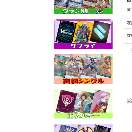
重
在
数