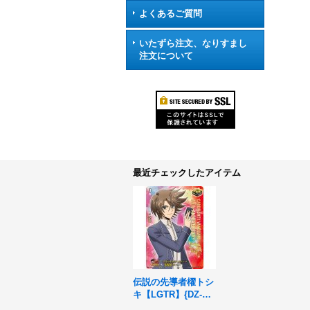
よくあるご質問
いたずら注文、なりすまし
注文について
最近チェックしたアイテム
伝説の先導者櫂トシ
キ【LGTR】{DZ-SS
16/LGTR02}《その