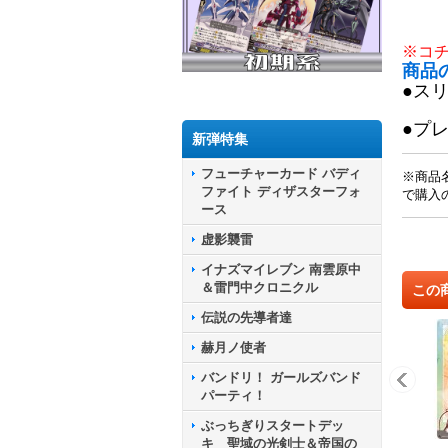
※コ
商品
●ス
●プ
新弾特集
フューチャーカード バディ
※商品
ファイト ディザスターフォ
で購入
ース
虚影襲雷
イナズマイレブン 南雲原中
＆雷門中クロニクル
この
伝説の先導者達
赫月ノ使者
バンドリ！ ガールズバンド
パーティ！
ぶっちぎりスタートデッ
キ 聖域の光剣士＆帝国の