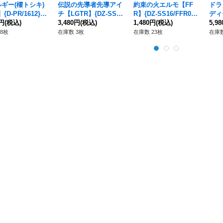
ギー(櫂トシキ)
伝説の先導者先導アイ
約束の火エルモ【FF
ドラ
{D-PR/1612}
チ【LGTR】{DZ-SS1
R】{DZ-SS16/FFR04}
ディ
の他》
0円
(税込)
6/LGTR01}《その他》
3,480円
(税込)
《ドラゴンエンパイ
1,480円
(税込)
SS1
5,9
ア》
ンエ
8枚
在庫数 3枚
在庫数 23枚
在庫数