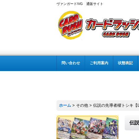
ヴァンガード/VG 通販サイト
問い合わせ
ご利用案内
状態表記
ホーム
>
その他
>
伝説の先導者櫂トシキ【LGT
伝説