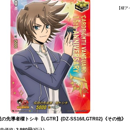
【櫂ア
の先導者櫂トシキ【LGTR】{DZ-SS16/LGTR02}《その他》
売価格
:
3,980円
(税込)