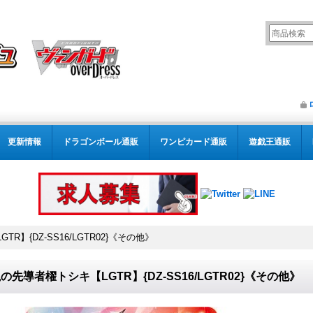
更新情報
ドラゴンボール通販
ワンピカード通販
遊戯王通販
R】{DZ-SS16/LGTR02}《その他》
の先導者櫂トシキ【LGTR】{DZ-SS16/LGTR02}《その他》