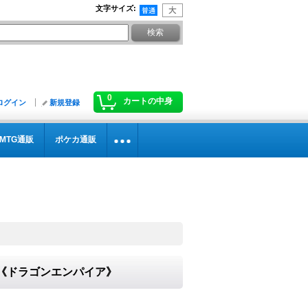
文字サイズ
:
0
カートの中身
ログイン
新規登録
MTG通販
ポケカ通販
》
1}《ドラゴンエンパイア》