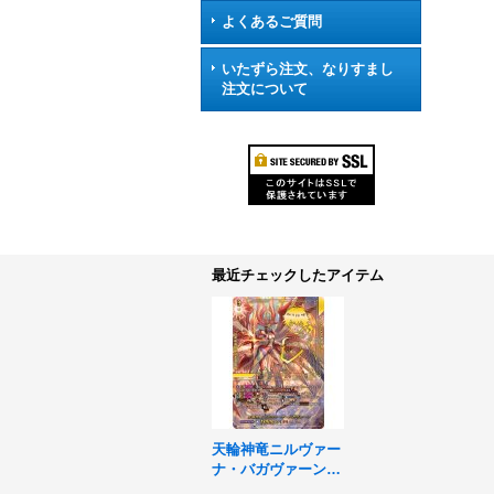
よくあるご質問
いたずら注文、なりすまし
注文について
最近チェックしたアイテム
天輪神竜ニルヴァー
ナ・バガヴァーン
【SEC】{DZ-SS16/