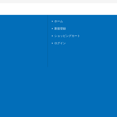
SEC01}《ドラゴン
エンパイア》
ホーム
新規登録
ショッピングカート
ログイン