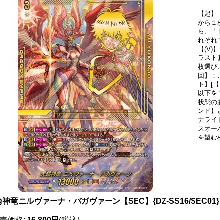
【起】
から１
ら、「
れぞれ
【(V
ラスト
枚選び
回】：
ト】[【
以下を
状態の
ンド】
ナライ
スオー
を望む
輪神竜ニルヴァーナ・バガヴァーン【SEC】{DZ-SS16/SEC0
売価格
:
16,800円
(税込)