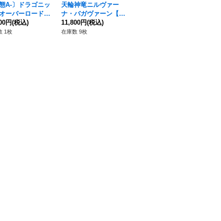
態A-〕ドラゴニッ
天輪神竜ニルヴァー
〔状態A-〕ヴェルリー
燭
オーバーロード
ナ・バガヴァーン【15
ナ・エスペラルイデア
{D
thSP】{DZ-SS15/
800円
(税込)
thSP】{DZ-SS16/15th
11,800円
(税込)
【SP】{D-BT04/SP0
3,680円
(税込)
舞
68
hSP01}《ドラゴン
SP01}《ドラゴンエン
1}《ドラゴンエンパイ
 1枚
在庫数 9枚
在庫数 1枚
在庫
パイア》
パイア》
ア》