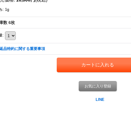
み
:
1g
庫数 6枚
量
:
返品特約に関する重要事項
お気に入り登録