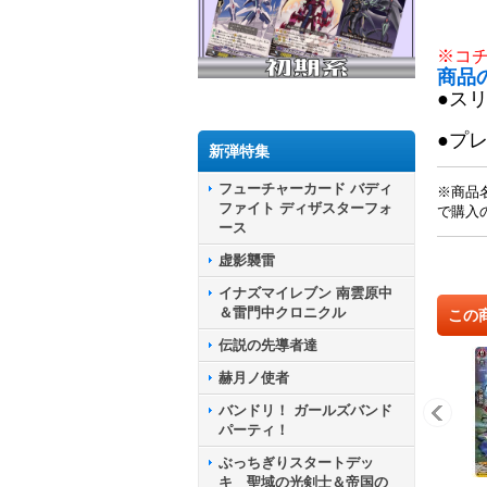
※コ
商品
●ス
●プ
新弾特集
フューチャーカード バディ
※商品
ファイト ディザスターフォ
で購入
ース
虚影襲雷
イナズマイレブン 南雲原中
＆雷門中クロニクル
この
伝説の先導者達
赫月ノ使者
バンドリ！ ガールズバンド
パーティ！
ぶっちぎりスタートデッ
キ 聖域の光剣士＆帝国の