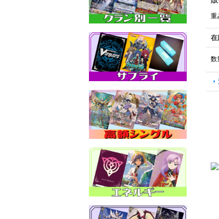
重
在
数