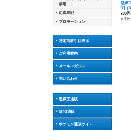
忍妖
暴竜
R】{D
幻真星戦
《ド
780円
ア》
在庫数 
プロモーション
特定商取引法表示
ご利用案内
メールマガジン
問い合わせ
遊戯王通販
MTG通販
ポケモン通販サイト