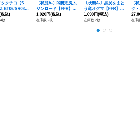
フタクチヨ【S
〔状態A-〕閻魔忍鬼ム
〔状態A-〕黒炎をまと
〔状
Z-BT06/SR08}
ジンロード【FFR】{D
う竜オグマ【FFR】{D
ク・
ラゴンエンパイ
(税込)
Z-BT12/FFR01}《ドラ
1,020円
(税込)
Z-BT12/FFR11}《ケテ
1,690円
(税込)
【15
27,
ゴンエンパイア》
ルサンクチュアリ》
15t
4枚
在庫数 2枚
在庫数 2枚
在庫数
エン