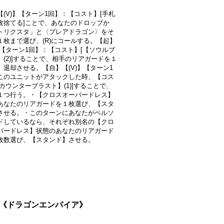
【(V)】【ターン1回】：【コスト】[手札
枚捨てる]ことで、あなたのドロップか
トリクスタ」と〈プレアドラゴン〉をそ
１枚まで選び、(R)にコールする。【起】
)】【ターン1回】：【コスト】[【ソウルブ
】(2)]することで、相手のリアガードを１
、退却させる。【自】【(V)】【ターン1
このユニットがアタックした時、【コス
カウンターブラスト】(1)]することで、
１つ行う。・【クロスオーバードレス】
あなたのリアガードを１枚選び、【スタ
させる。・このターンにあなたがペルソ
ドしているなら、それぞれ別名の【クロ
バードレス】状態のあなたのリアガード
枚数選び、【スタンド】させる。
1}《ドラゴンエンパイア》