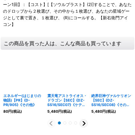
ーン1回】：【コスト】[【ソウルブラスト】(2)]することで、あなた
のドロップから２枚選び、その中から１枚選び、あなたの星域ゲー
ジとして裏で置き、１枚選び、 (R)にコールする。【新右衛門アイ
コン】
この商品を買った人は、こんな商品も買っています
エネルギー(はじまりの
震天竜アストライオス・
絶界巨神ヴァルケリオン
物語)【PR】{D-
ドラゴン【SEC】{DZ-
【SEC】{DZ-
PR/905}《その他》
SS16/SEC07}《ケテル
SS16/SEC08}《その
サンクチュアリ》
他》
80
円
(税込)
5,480
円
(税込)
5,480
円
(税込)