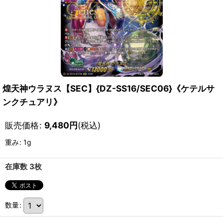
煌天神ウラヌス【SEC】{DZ-SS16/SEC06}《ケテルサ
ンクチュアリ》
販売価格
:
9,480
円
(税込)
重み
:
1g
在庫数 3枚
数量
: