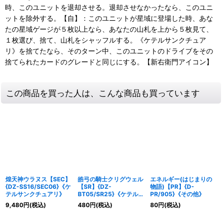
時、このユニットを退却させる。退却させなかったなら、このユニ
ットを除外する。【自】：このユニットが星域に登場した時、あな
たの星域ゲージが５枚以上なら、あなたの山札を上から５枚見て、
１枚選び、捨て、山札をシャッフルする。《ケテルサンクチュア
リ》を捨てたなら、そのターン中、このユニットのドライブをその
捨てられたカードのグレードと同じにする。【新右衛門アイコン】
この商品を買った人は、こんな商品も買っています
煌天神ウラヌス【SEC】
皓弓の騎士クリグウェル
エネルギー(はじまりの
{DZ-SS16/SEC06}《ケ
【SR】{DZ-
物語)【PR】{D-
テルサンクチュアリ》
BT05/SR25}《ケテルサ
PR/905}《その他》
ンクチュアリ》
9,480
円
(税込)
480
円
(税込)
80
円
(税込)