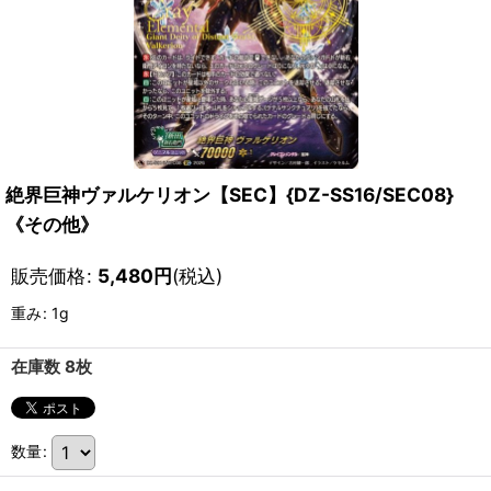
絶界巨神ヴァルケリオン【SEC】{DZ-SS16/SEC08}
《その他》
販売価格
:
5,480
円
(税込)
重み
:
1g
在庫数 8枚
数量
: