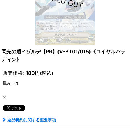
閃光の盾イゾルデ【RR】{V-BT01/015}《ロイヤルパラ
ディン》
販売価格
:
180
円
(税込)
重み
:
1g
×
返品特約に関する重要事項