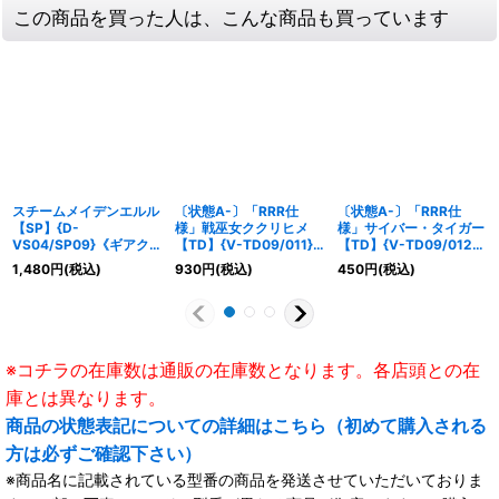
この商品を買った人は、こんな商品も買っています
スチームメイデンエルル
〔状態A-〕「RRR仕
〔状態A-〕「RRR仕
【SP】{D-
様」戦巫女ククリヒメ
様」サイバー・タイガー
VS04/SP09}《ギアク
【TD】{V-TD09/011}
【TD】{V-TD09/012}
ロニクル》
《ジェネシス》
《ジェネシス》
1,480
円
(税込)
930
円
(税込)
450
円
(税込)
※コチラの在庫数は通販の在庫数となります。各店頭との在
庫とは異なります。
商品の状態表記についての詳細はこちら（初めて購入される
方は必ずご確認下さい）
※商品名に記載されている型番の商品を発送させていただいておりま