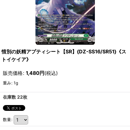
惜別の妖精アプティシート【SR】{DZ-SS16/SR51}《ス
トイケイア》
販売価格
:
1,480
円
(税込)
重み
:
1g
在庫数 22枚
数量
: