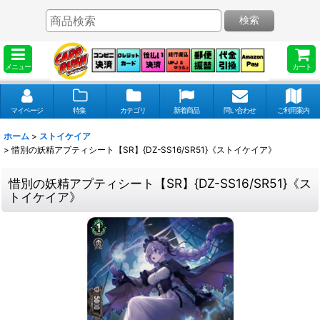
検索
メニュー
カート
マイページ
特集
カテゴリ
新着商品
問い合わせ
ご利用案内
ホーム
>
ストイケイア
>
惜別の妖精アプティシート【SR】{DZ-SS16/SR51}《ストイケイア》
惜別の妖精アプティシート【SR】{DZ-SS16/SR51}《ス
トイケイア》