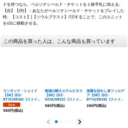
ドを持つなら、ペルソナシールド・チケットを１枚手札に加える。
【自】【(R)】：あなたがペルソナシールド・チケットをプレイした
時、【コスト】[【ソウルブラスト】(1)]することで、このユニット
を(G)に移動させる。
この商品を買った人は、こんな商品も買っています
ランサック・シェイド
衛福の騎士エテルピネス
楽園を訪れし者フィルデ
【SR】{DZ-
【SR】{DZ-
ア【SR】{DZ-
BT15/SR36}《ストイケ
SS16/SR52}《ストイケ
BT14/SR38}《ストイケ
イア》
イア》
イア》
580
円
(税込)
280
円
(税込)
580
円
(税込)