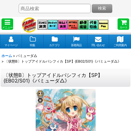
検索
メニュー
カート
マイページ
特集
カテゴリ
新着商品
問い合わせ
ご利用案内
ホーム
>
バミューダ△
>
〔状態B〕トップアイドルパシフィカ【SP】{EB02/S01}《バミューダ△》
〔状態B〕トップアイドルパシフィカ【SP】
{EB02/S01}《バミューダ△》