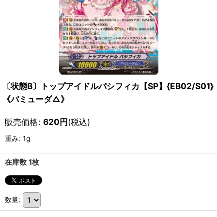
〔状態B〕トップアイドルパシフィカ【SP】{EB02/S01}
《バミューダ△》
販売価格
:
620
円
(税込)
重み
:
1g
在庫数 1枚
数量
: