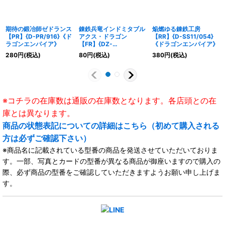
期待の鍛冶師ゼドランス
錬鉄兵竜インドミタブル
焔燃ゆる錬鉄工房
【PR】{D-PR/916}《ド
アクス・ドラゴン
【RR】{D-SS11/054}
ラゴンエンパイア》
【FR】{DZ-
《ドラゴンエンパイア》
BT10/FR03}《ドラゴン
280
円
(税込)
80
円
(税込)
380
円
(税込)
エンパイア》
※コチラの在庫数は通販の在庫数となります。各店頭との在
庫とは異なります。
商品の状態表記についての詳細はこちら（初めて購入される
方は必ずご確認下さい）
※商品名に記載されている型番の商品を発送させていただいておりま
す。一部、写真とカードの型番が異なる商品が御座いますので購入の
際、必ず商品の型番をご確認していただきますようお願い申し上げま
す。