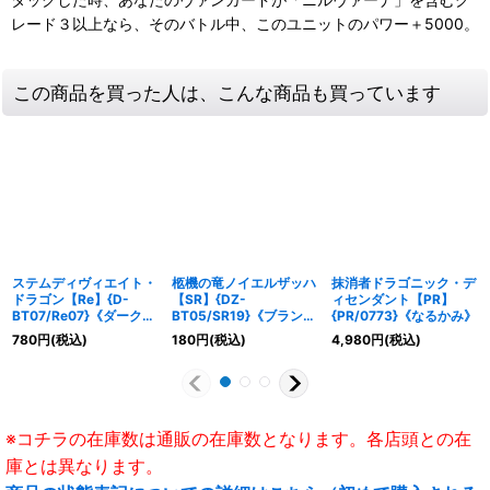
レード３以上なら、そのバトル中、このユニットのパワー＋5000。
この商品を買った人は、こんな商品も買っています
ステムディヴィエイト・
柩機の竜ノイエルザッハ
抹消者ドラゴニック・デ
ドラゴン【Re】{D-
【SR】{DZ-
ィセンダント【PR】
BT07/Re07}《ダークス
BT05/SR19}《ブラント
{PR/0773}《なるかみ》
テイツ》
ゲート》
780
円
(税込)
180
円
(税込)
4,980
円
(税込)
※コチラの在庫数は通販の在庫数となります。各店頭との在
庫とは異なります。