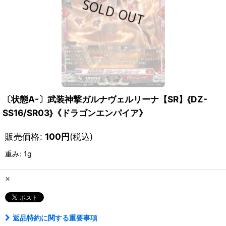
〔状態A-〕武装神撃ガルナヴェルリーナ【SR】{DZ-
SS16/SR03}《ドラゴンエンパイア》
販売価格
:
100
円
(税込)
重み
:
1g
×
返品特約に関する重要事項