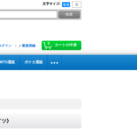
文字サイズ
:
0
カートの中身
ログイン
新規登録
MTG通販
ポケカ通販
イツ》