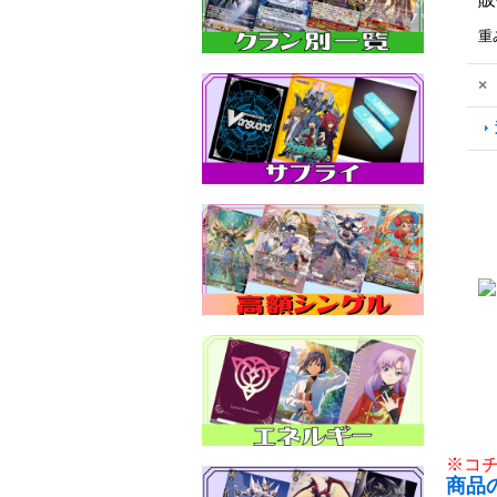
重
×
※コ
商品