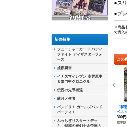
●ス
●プ
※商品
で購入
新弾特集
フューチャーカード バディ
ファイト ディザスターフォ
この
ース
虚影襲雷
イナズマイレブン 南雲原中
＆雷門中クロニクル
伝説の先導者達
赫月ノ使者
〔状態
バンドリ！ ガールズバンド
ベス
パーティ！
{DZ-
300円
ぶっちぎりスタートデッ
ルサ
在庫数 
キ 聖域の光剣士＆帝国の