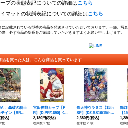
リーブの状態表記についての詳細は
こちら
レイマットの状態表記についての詳細は
こちら
名に記載されている型番の商品を発送させていただいております。一部、写真
の際、必ず商品の型番をご確認していただきますようお願い申し上げます。
商品を買った人は、こんな商品も買っています
A-〕轟破の騎士
宮田俊哉カップ【P
煌天神ウラヌス【15th
舞灯
ルテイン【RR】
R】{D-PR/1690}《そ
SP】{DZ-SS16/15thS
【15
BT11/032}《ケテ
(税込)
の他》
2,180円
(税込)
P09}《ケテルサンクチ
2,380円
(税込)
15t
1,2
ンクチュアリ》
ュアリ》
ンク
2枚
在庫数 27枚
在庫数 25枚
在庫数