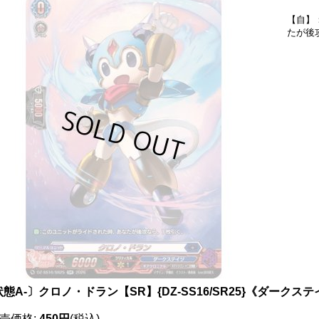
【自】
たが後
態A-〕クロノ・ドラン【SR】{DZ-SS16/SR25}《ダークス
売価格
:
450円
(税込)