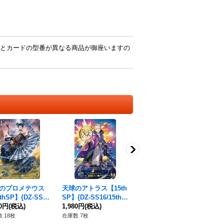
とカードの型番が異なる商品が御座いますの
のプロメテウス
天球のアトラス【15th
新風のパーン【15thS
祈
thSP】{DZ-SS16/
SP】{DZ-SS16/15thS
P】{DZ-SS16/15thSP
ユ【
hSP10}《ケテルサ
80円
(税込)
P11}《ケテルサンクチ
1,980円
(税込)
12}《ケテルサンクチ
1,980円
(税込)
16
6,
チュアリ》
ュアリ》
ュアリ》
ゴ
 18枚
在庫数 7枚
在庫数 9枚
在庫