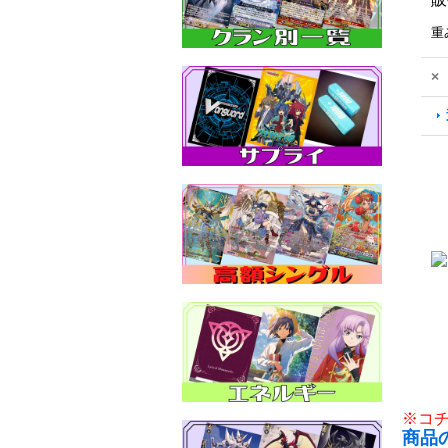
重
×
※コ
商品