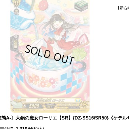
【新右
態A-〕大鍋の魔女ローリエ【SR】{DZ-SS16/SR50}《ケ
売価格
:
1,310円
(税込)