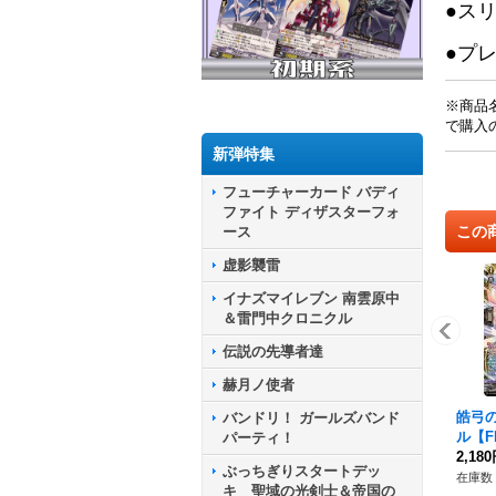
●ス
●プ
※商品
で購入
新弾特集
フューチャーカード バディ
ファイト ディザスターフォ
この
ース
虚影襲雷
イナズマイレブン 南雲原中
＆雷門中クロニクル
伝説の先導者達
赫月ノ使者
皓弓
バンドリ！ ガールズバンド
ル【FF
パーティ！
FFR
2,18
ぶっちぎりスタートデッ
クチ
在庫数 
キ 聖域の光剣士＆帝国の