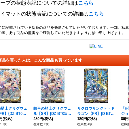
リーブの状態表記についての詳細は
こちら
レイマットの状態表記についての詳細は
こちら
名に記載されている型番の商品を発送させていただいております。一部、写真
の際、必ず商品の型番をご確認していただきますようお願い申し上げます。
商品を買った人は、こんな商品も買っています
の騎士クリグウェ
皓弓の騎士クリグウェ
サクロウサンクト・ド
「H
R】{DZ-BT05/
ル【SR】{DZ-BT05/S
ラゴン【FR】{D-BT1
ジョ
13}《ケテルサン
0円
(税込)
R25}《ケテルサンクチ
480円
(税込)
0/FR27}《ケテルサン
180円
(税込)
【PR
80円
ュアリ》
ュアリ》
クチュアリ》
《ケ
16枚
在庫数 1枚
在庫数 4枚
在庫数