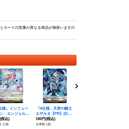
とカードの型番が異なる商品が御座いますの
仕様」インフュー
「H仕様」天穿の騎士
〔状態A-〕鬼も歩けば
〔
ン・エンジェル
エザルタ【PR】{D-P
世に憚る忍鬼猩々童子
ブ
】{D-PR/1401}
(税込)
R/1003}《ケテルサン
180円
(税込)
【FR】{D-PR/575}
1,590円
(税込)
R】
64
テルサンクチュア
クチュアリ》
《ドラゴンエンパイ
《
 11枚
在庫数 1枚
在庫数 2枚
在庫