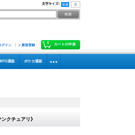
文字サイズ
:
0
カートの中身
ログイン
新規登録
MTG通販
ポケカ通販
ルサンクチュアリ》