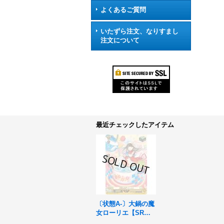
よくあるご質問
いたずら注文、なりすまし
注文について
最近チェックしたアイテム
〔状態A-〕大鍋の魔
女ローリエ【SR】
{DZ-SS16/SR50}