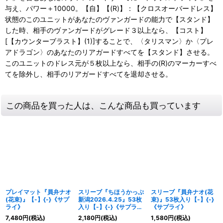
与え、パワー＋10000。【自】【(R)】：【クロスオーバードレス】
状態のこのユニットがあなたのヴァンガードの能力で【スタンド】
した時、相手のヴァンガードがグレード３以上なら、【コスト】
[【カウンターブラスト】(1)]することで、〈タリスマン〉か〈プレ
アドラゴン〉のあなたのリアガードすべてを【スタンド】させる。
このユニットのドレス元が５枚以上なら、相手の(R)のマーカーすべ
てを除外し、相手のリアガードすべてを退却させる。
この商品を買った人は、こんな商品も買っています
プレイマット『員弁ナオ
スリーブ『ちほうかっぷ
スリーブ『員弁ナオ(花
(花束)』【-】{-}《サプ
新潟2026.4.25』53枚
束)』53枚入り【-】{-}
ライ》
入り【-】{-}《サプラ
《サプライ》
イ》
7,480
円
(税込)
2,180
円
(税込)
1,580
円
(税込)