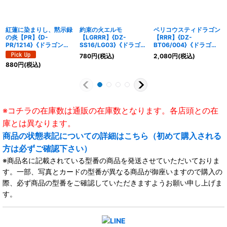
紅蓮に染まりし、黙示録
約束の火エルモ
ベリコウスティドラゴン
の炎【PR】{D-
【LGRRR】{DZ-
【RRR】{DZ-
PR/1214}《ドラゴンエ
SS16/LG03}《ドラゴン
BT06/004}《ドラゴン
ンパイア》
エンパイア》
エンパイア》
780
円
(税込)
2,080
円
(税込)
880
円
(税込)
※コチラの在庫数は通販の在庫数となります。各店頭との在
庫とは異なります。
商品の状態表記についての詳細はこちら（初めて購入される
方は必ずご確認下さい）
※商品名に記載されている型番の商品を発送させていただいておりま
す。一部、写真とカードの型番が異なる商品が御座いますので購入の
際、必ず商品の型番をご確認していただきますようお願い申し上げま
す。