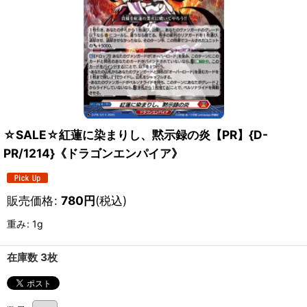
☆SALE☆紅蓮に染まりし、黙示録の炎【PR】{D-
PR/1214}《ドラゴンエンパイア》
販売価格
:
780
円
(税込)
重み
:
1g
在庫数 3枚