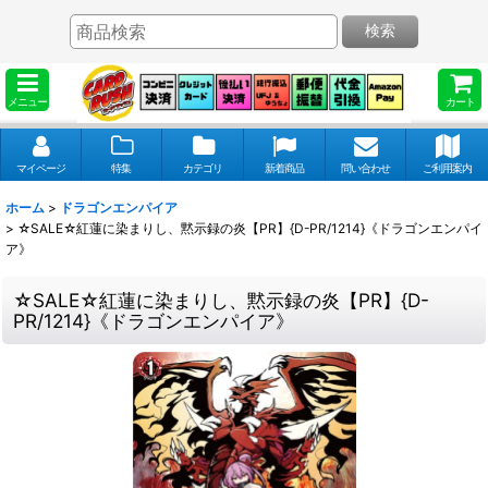
検索
メニュー
カート
マイページ
特集
カテゴリ
新着商品
問い合わせ
ご利用案内
ホーム
>
ドラゴンエンパイア
>
☆SALE☆紅蓮に染まりし、黙示録の炎【PR】{D-PR/1214}《ドラゴンエンパイ
ア》
☆SALE☆紅蓮に染まりし、黙示録の炎【PR】{D-
PR/1214}《ドラゴンエンパイア》