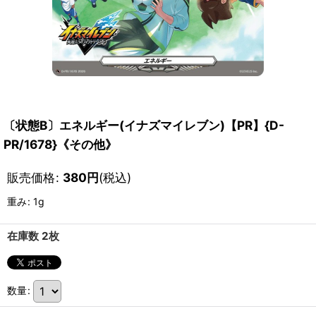
〔状態B〕エネルギー(イナズマイレブン)【PR】{D-
PR/1678}《その他》
販売価格
:
380
円
(税込)
重み
:
1g
在庫数 2枚
数量
: