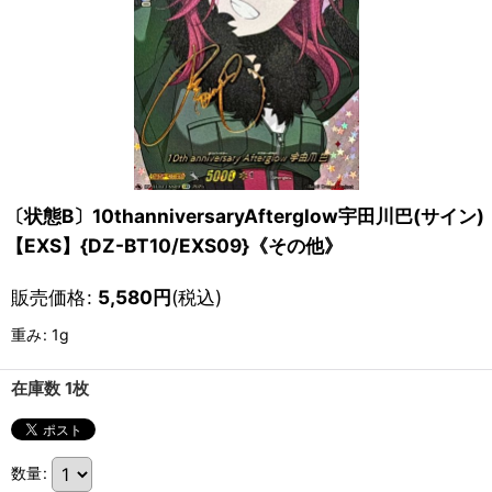
〔状態B〕10thanniversaryAfterglow宇田川巴(サイン)
【EXS】{DZ-BT10/EXS09}《その他》
販売価格
:
5,580
円
(税込)
重み
:
1g
在庫数 1枚
数量
: