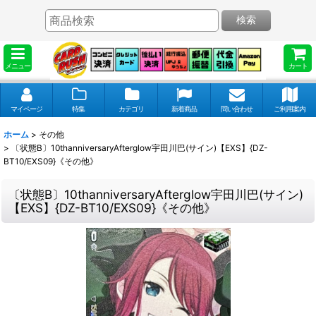
検索
メニュー
カート
マイページ
特集
カテゴリ
新着商品
問い合わせ
ご利用案内
ホーム
>
その他
>
〔状態B〕10thanniversaryAfterglow宇田川巴(サイン)【EXS】{DZ-
BT10/EXS09}《その他》
〔状態B〕10thanniversaryAfterglow宇田川巴(サイン)
【EXS】{DZ-BT10/EXS09}《その他》