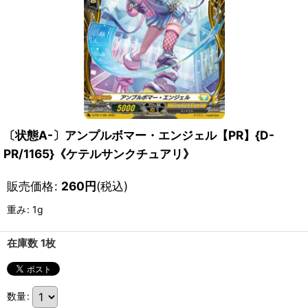
〔状態A-〕アンプルボマー・エンジェル【PR】{D-
PR/1165}《ケテルサンクチュアリ》
販売価格
:
260
円
(税込)
重み
:
1g
在庫数 1枚
数量
: