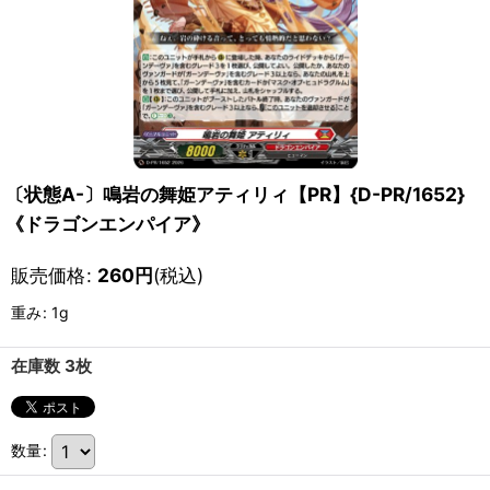
〔状態A-〕鳴岩の舞姫アティリィ【PR】{D-PR/1652}
《ドラゴンエンパイア》
販売価格
:
260
円
(税込)
重み
:
1g
在庫数 3枚
数量
: