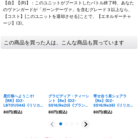
【自】【(R)】：このユニットがブーストしたバトル終了時、あなた
のヴァンガードが「ガーンデーヴァ」を含むグレード３以上なら、
【コスト】[このユニットを退却させる]ことで、【エネルギーチャ
ージ】(3)。
この商品を買った人は、こんな商品も買っています
星灯祭へようこそ!
グラビディア・ティーシ
寄せ合う肩シェアラ
【RR】{DZ-
ント【Re】{DZ-
【Re】{DZ-
LBT01/044}《リリカル
SS16/Re20}《ブラント
SS16/Re38}《リリカル
モナステリオ》
ゲート》
モナステリオ》
80
円
(税込)
80
円
(税込)
80
円
(税込)