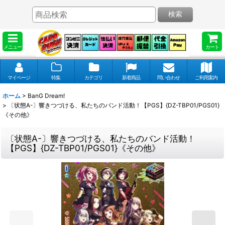
検索
メニュー
カート
マイページ
特集
カテゴリ
新着商品
問い合わせ
ご利用案内
ホーム
>
BanG Dream!
>
〔状態A-〕響きつづける、私たちのバンド活動！【PGS】{DZ-TBP01/PGS01}
《その他》
〔状態A-〕響きつづける、私たちのバンド活動！
【PGS】{DZ-TBP01/PGS01}《その他》