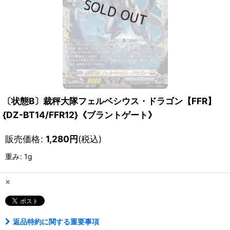
〔状態B〕裁秤大隊フェルベシウス・ドラゴン【FFR】
{DZ-BT14/FFR12}《ブラントゲート》
販売価格
:
1,280
円
(税込)
重み
:
1g
×
返品特約に関する重要事項