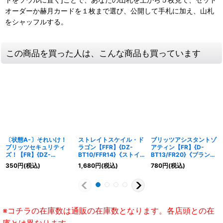
オーダーか赫月カードを１枚まで選び、公開して手札に加え、山札
をシャッフルする。
この商品を買った人は、こんな商品も買っています
〔状態A-〕それいけ！
ストレイトスケイル・ド
ブリッツアシスタントゾ
ブリッツセキュリティ
ラゴン【FFR】{DZ-
アティン【FR】{D-
ズ！【FR】{DZ-
BT10/FFR14}《ストイ
BT13/FR20}《ブラント
BT15/FR21}《ブラント
ケイア》
ゲート》
350
円
(税込)
1,680
円
(税込)
780
円
(税込)
ゲート》
※コチラの在庫数は通販の在庫数となります。各店頭との在