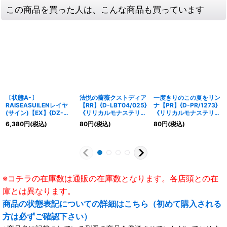
この商品を買った人は、こんな商品も買っています
〔状態A-〕
法悦の薔薇クストディア
一度きりのこの夏をリン
RAISEASUILENレイヤ
【RR】{D-LBT04/025}
ナ【PR】{D-PR/1273}
(サイン)【EX】{DZ-
《リリカルモナステリ
《リリカルモナステリ
BT02/EX31S}《その
オ》
オ》
6,380
円
(税込)
80
円
(税込)
80
円
(税込)
他》
※コチラの在庫数は通販の在庫数となります。各店頭との在
庫とは異なります。
商品の状態表記についての詳細はこちら（初めて購入される
方は必ずご確認下さい）