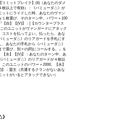
【リミットブレイク】(4)（あなたのダメ
４枚以上で有効）：《バミューダ△》が
ニットにライドした時、あなたのヴァン
を１枚選び、そのターン中、パワー＋100
『【自】【(V)】：[【カウンターブラス
1)]このユニットがヴァンガードにアタック
、コストを払ってよい。払ったら、あな
バミューダ△》のリアガードを手札にす
し、あなたの手札から《バミューダ△》
まで選び、別々の(R)にコールする。』を
。【永】【(V)】：あなたのターン中、あ
《バミューダ△》のリアガードが４枚以
、このユニットのパワー＋2000。【永】
/(R)】：盟主（共通するクランがないあな
ニットがいるとアタックできない）
△》