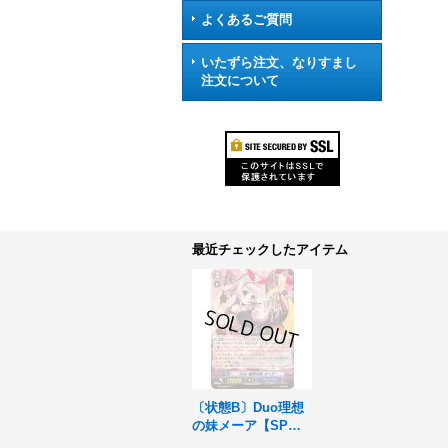
よくあるご質問
いたずら注文、なりすまし
注文について
最近チェックしたアイテム
〔状態B〕Duo理想
の妹メーア【SP】
{EB10/S03B}《バミ