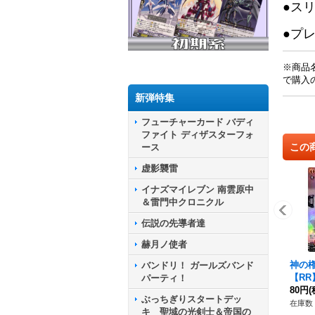
●ス
●プ
※商品
で購入
新弾特集
フューチャーカード バディ
ファイト ディザスターフォ
この
ース
虚影襲雷
イナズマイレブン 南雲原中
＆雷門中クロニクル
伝説の先導者達
赫月ノ使者
神の
バンドリ！ ガールズバンド
【RR】
パーティ！
《SH
80円
(
ぶっちぎりスタートデッ
在庫数 
キ 聖域の光剣士＆帝国の