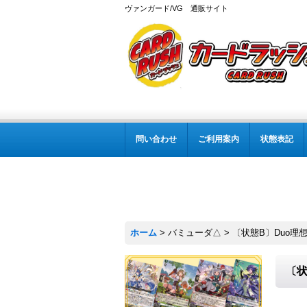
ヴァンガード/VG 通販サイト
問い合わせ
ご利用案内
状態表記
ホーム
>
バミューダ△
>
〔状態B〕Duo理想
〔状