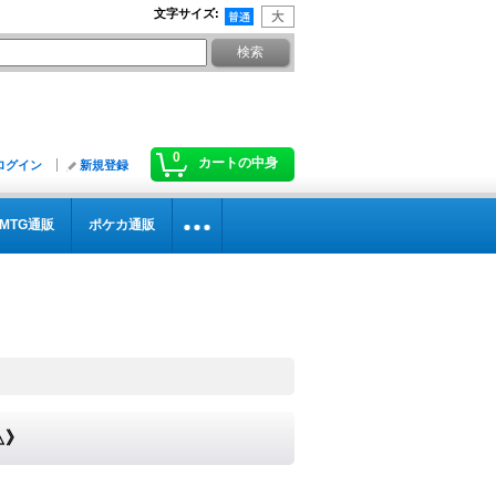
文字サイズ
:
0
カートの中身
ログイン
新規登録
MTG通販
ポケカ通販
△》