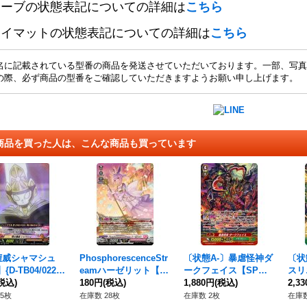
リーブの状態表記についての詳細は
こちら
レイマットの状態表記についての詳細は
こちら
名に記載されている型番の商品を発送させていただいております。一部、写真
の際、必ず商品の型番をご確認していただきますようお願い申し上げます。
商品を買った人は、こんな商品も買っています
権威シャマシュ
PhosphorescenceStr
〔状態A-〕暴虐怪神ダ
〔状
{D-TB04/022}
eamハーゼリット【S
ークフェイス【SP】
スリ
AMANKING》
税込)
R】{DZ-LBT01/SR05}
180円
(税込)
{G-TCB02/S03}《メガ
1,880円
(税込)
07
2,3
《リリカルモナステリ
コロニー》
フェ
5枚
在庫数 28枚
在庫数 2枚
在庫数