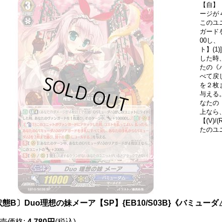
【自】
ージが
このユ
ガード
00し、
ト】(
した時
たの《
べて戻
を２枚
与える
なたの
上なら
【(V)
たのユ
態B〕Duo理想の妹メーア【SP】{EB10/S03B}《バミューダ
売価格
:
4,780円
(税込)