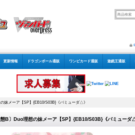
更新情報
ドラゴンボール通販
ワンピカード通販
遊戯王通販
の妹メーア【SP】{EB10/S03B}《バミューダ△》
態B〕Duo理想の妹メーア【SP】{EB10/S03B}《バミューダ