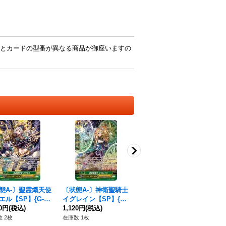
とカードの型番が異なる商品が御座いますの
態A-〕聖霊熾天使
〔状態A-〕神衛聖騎士
〔状態A-〕シャルハロ
エル【SP】{G-BT
イグレイン【SP】{G-
ート・ヴァンピーア
/S17}《エンジェル
30円
(税込)
CHB01/S08}《ロイヤ
1,120円
(税込)
【SP】{G-BT11/S28}
1,690円
(税込)
ザー》
ルパラディン》
《ダークイレギュラー
 2枚
在庫数 1枚
在庫数 2枚