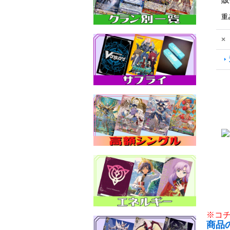
重
×
※コ
商品