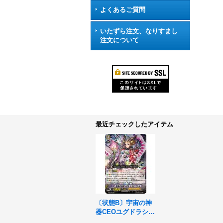
よくあるご質問
いたずら注文、なりすまし
注文について
最近チェックしたアイテム
〔状態B〕宇宙の神
器CEOユグドラシル
【SP】{EB12/S01}