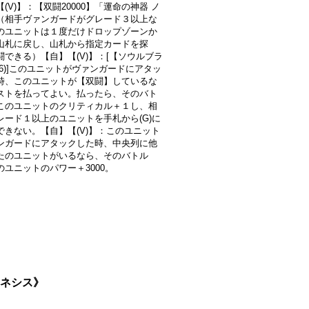
(V)】：【双闘20000】「運命の神器 ノ
（相手ヴァンガードがグレード３以上な
のユニットは１度だけドロップゾーンか
山札に戻し、山札から指定カードを探
闘できる）【自】【(V)】：[【ソウルブラ
(6)]このユニットがヴァンガードにアタッ
時、このユニットが【双闘】しているな
ストを払ってよい。払ったら、そのバト
このユニットのクリティカル＋１し、相
レード１以上のユニットを手札から(G)に
できない。【自】【(V)】：このユニット
ンガードにアタックした時、中央列に他
たのユニットがいるなら、そのバトル
のユニットのパワー＋3000。
ェネシス》