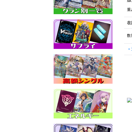
重
在
数