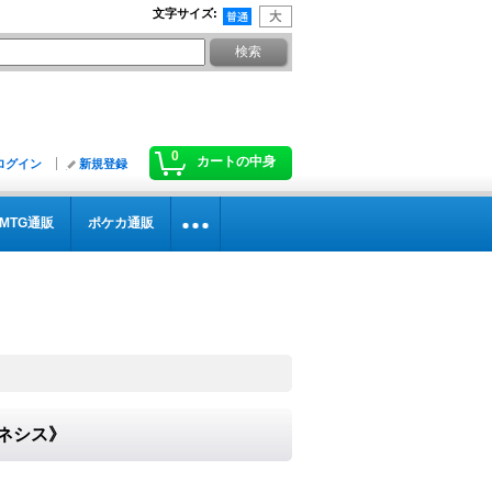
文字サイズ
:
0
カートの中身
ログイン
新規登録
MTG通販
ポケカ通販
ェネシス》