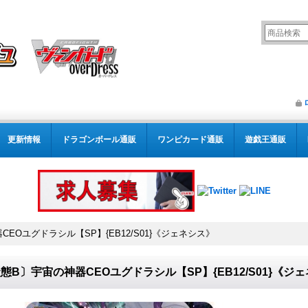
更新情報
ドラゴンボール通販
ワンピカード通販
遊戯王通販
EOユグドラシル【SP】{EB12/S01}《ジェネシス》
態B〕宇宙の神器CEOユグドラシル【SP】{EB12/S01}《ジ