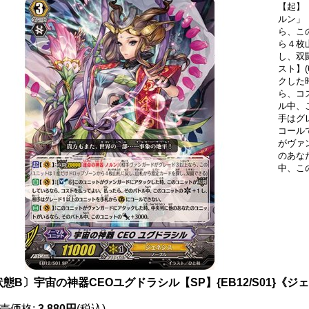
【起】【
ルン」
ら、こ
ら４枚
し、双
スト】
クした
ら、コ
ル中、
手はグ
コール
がヴァ
のあな
中、こ
態B〕宇宙の神器CEOユグドラシル【SP】{EB12/S01}《ジ
売価格
:
3,880円
(税込)