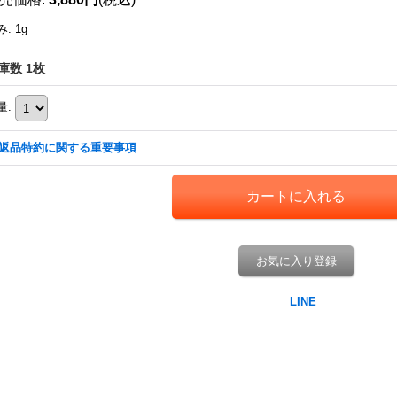
み
:
1g
庫数 1枚
量
:
返品特約に関する重要事項
お気に入り登録