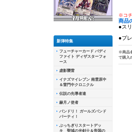
※コ
商品
●ス
●プ
新弾特集
フューチャーカード バディ
※商品
ファイト ディザスターフォ
で購入
ース
虚影襲雷
イナズマイレブン 南雲原中
＆雷門中クロニクル
伝説の先導者達
赫月ノ使者
バンドリ！ ガールズバンド
パーティ！
ぶっちぎりスタートデッ
キ 聖域の光剣士＆帝国の