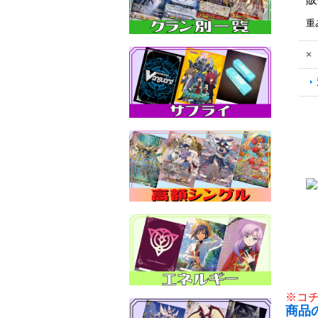
重
×
※コ
商品