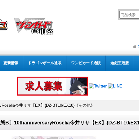
更新情報
ドラゴンボール通販
ワンピカード通販
遊戯王通販
aryRoselia今井リサ【EX】{DZ-BT10/EX18}《その他》
態B〕10thanniversaryRoselia今井リサ【EX】{DZ-BT10/