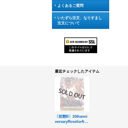
よくあるご質問
いたずら注文、なりすまし
注文について
最近チェックしたアイテム
〔状態B〕10thanni
versaryRoselia今井
リサ【EX】{DZ-BT1