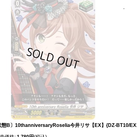
-
態B〕10thanniversaryRoselia今井リサ【EX】{DZ-BT10/
売価格
:
1,780円
(税込)