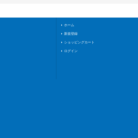
0/EX18}《その他》
ホーム
新規登録
ショッピングカート
ログイン