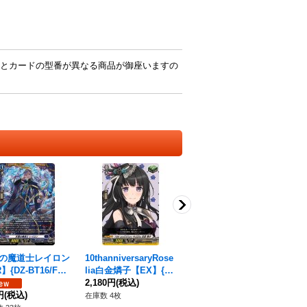
とカードの型番が異なる商品が御座いますの
の魔道士レイロン
10thanniversaryRose
10thanniversaryPopp
ス
】{DZ-BT16/FR1
lia白金燐子【EX】{D
in'Party花園たえ【E
ルビ
《ダークステイツ》
Z-BT10/EX20}《その
2,180円
(税込)
X】{DZ-BT10/EX02}
880円
(税込)
T1
円
(税込)
他》
《その他》
テ
28
在庫数 4枚
在庫数 7枚