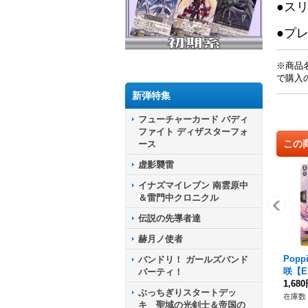
●ス
●プ
※商品
で購入
新弾特集
フューチャーカード バディ
ファイト ディザスターフォ
この
ース
虚影襲雷
イナズマイレブン 南雲原中
＆雷門中クロニクル
伝説の先導者達
赫月ノ使者
Popp
バンドリ！ ガールズバンド
咲【EX
パーティ！
X05
1,68
ぶっちぎりスタートデッ
在庫数 
キ 聖域の光剣士＆帝国の