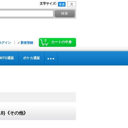
文字サイズ
:
0
カートの中身
ログイン
新規登録
MTG通販
ポケカ通販
EX18}《その他》