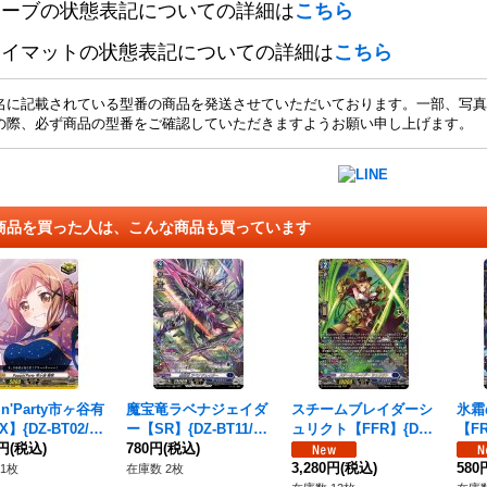
リーブの状態表記についての詳細は
こちら
レイマットの状態表記についての詳細は
こちら
名に記載されている型番の商品を発送させていただいております。一部、写真
の際、必ず商品の型番をご確認していただきますようお願い申し上げます。
商品を買った人は、こんな商品も買っています
in'Party市ヶ谷有
魔宝竜ラベナジェイダ
スチームブレイダーシ
氷霜
】{DZ-BT02/E
ー【SR】{DZ-BT11/S
ュリクト【FFR】{DZ-
【FR
}《その他》
0円
(税込)
R10}《ダークステイ
780円
(税込)
BT16/FFR06}《ダーク
2}
ツ》
ステイツ》
3,280円
(税込)
580
1枚
在庫数 2枚