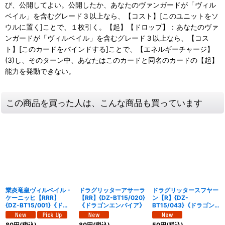
び、公開してよい。公開したか、あなたのヴァンガードが「ヴィル
ベイル」を含むグレード３以上なら、【コスト】[このユニットをソ
ウルに置く]ことで、１枚引く。【起】【ドロップ】：あなたのヴァ
ンガードが「ヴィルベイル」を含むグレード３以上なら、【コス
ト】[このカードをバインドする]ことで、【エネルギーチャージ】
(3)し、そのターン中、あなたはこのカードと同名のカードの【起】
能力を発動できない。
この商品を買った人は、こんな商品も買っています
業炎竜皇ヴィルベイル・
ドラグリッターアサーラ
ドラグリッタースフヤー
ケーニッヒ【RRR】
【RR】{DZ-BT15/020}
ン【R】{DZ-
{DZ-BT15/001}《ドラ
《ドラゴンエンパイア》
BT15/043}《ドラゴン
ゴンエンパイア》
エンパイア》
80
円
(税込)
80
円
(税込)
50
円
(税込)