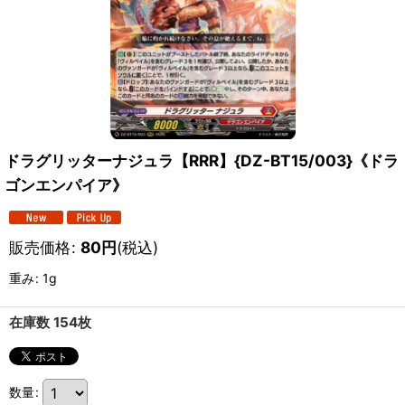
ドラグリッターナジュラ【RRR】{DZ-BT15/003}《ドラ
ゴンエンパイア》
販売価格
:
80
円
(税込)
重み
:
1g
在庫数 154枚
数量
: