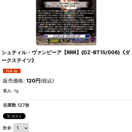
シュティル・ヴァンピーア【RRR】{DZ-BT15/006}《ダ
ークステイツ》
販売価格
:
120
円
(税込)
重み
:
1g
在庫数 127枚
数量
: