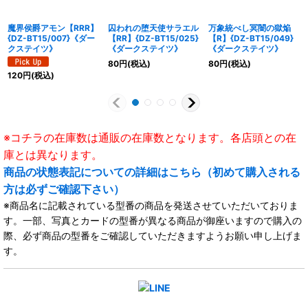
魔界侯爵アモン【RRR】
囚われの堕天使サラエル
万象統べし冥闇の獄焔
{DZ-BT15/007}《ダー
【RR】{DZ-BT15/025}
【R】{DZ-BT15/049}
クステイツ》
《ダークステイツ》
《ダークステイツ》
80
円
(税込)
80
円
(税込)
120
円
(税込)
※コチラの在庫数は通販の在庫数となります。各店頭との在
庫とは異なります。
商品の状態表記についての詳細はこちら（初めて購入される
方は必ずご確認下さい）
※商品名に記載されている型番の商品を発送させていただいておりま
す。一部、写真とカードの型番が異なる商品が御座いますので購入の
際、必ず商品の型番をご確認していただきますようお願い申し上げま
す。