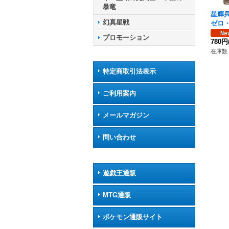
暴竜
星輝
幻真星戦
ゼロ
R】{D
プロモーション
《ブ
780円
在庫数 
特定商取引法表示
ご利用案内
メールマガジン
問い合わせ
遊戯王通販
MTG通販
ポケモン通販サイト