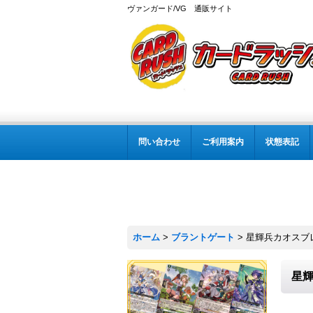
ヴァンガード/VG 通販サイト
問い合わせ
ご利用案内
状態表記
ホーム
>
ブラントゲート
>
星輝兵カオスブレ
星輝