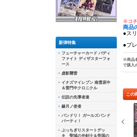
※コ
商品
●ス
新弾特集
●プ
フューチャーカード バディ
ファイト ディザスターフォ
※商品
ース
で購入
虚影襲雷
イナズマイレブン 南雲原中
＆雷門中クロニクル
この
伝説の先導者達
赫月ノ使者
バンドリ！ ガールズバンド
パーティ！
ぶっちぎりスタートデッ
キ 聖域の光剣士＆帝国の