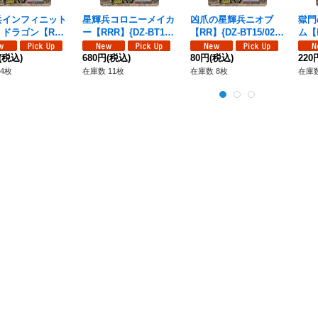
兵インフィニット
星輝兵コロニーメイカ
凶爪の星輝兵ニオブ
獄門
・ドラゴン【RR
ー【RRR】{DZ-BT15/
【RR】{DZ-BT15/028}
ム【R
Z-BT15/009}
011}《ブラントゲー
《ブラントゲート》
9}
ラントゲート》
(税込)
ト》
680円
(税込)
80円
(税込)
220
4枚
在庫数 11枚
在庫数 8枚
在庫数