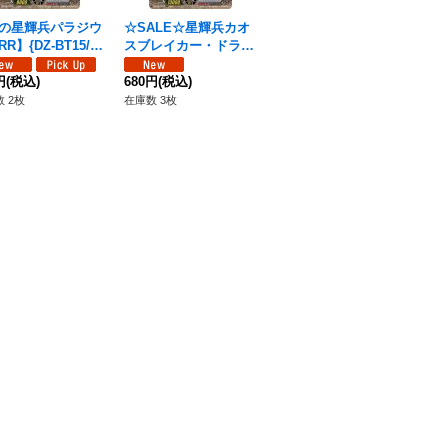
の星輝兵パラジウ
☆SALE☆星輝兵カオ
魔爪の星輝兵ランタン
魔
R】{DZ-BT15/02
スブレイカー・ドラゴ
【R】{DZ-BT15/052}
【C
《ブラントゲート》
ン【RRR】{DZ-BT15/
《ブラントゲート》
《
円
(税込)
010}《ブラントゲー
680円
(税込)
80円
(税込)
50
ト》
 2枚
在庫数 3枚
在庫数 258枚
在庫