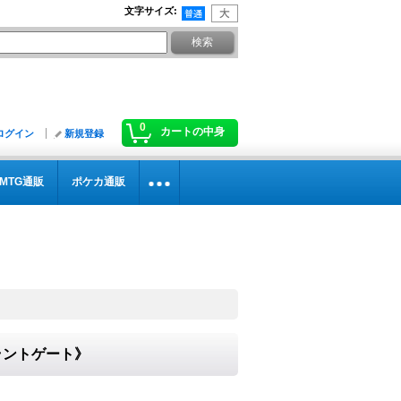
文字サイズ
:
0
カートの中身
ログイン
新規登録
MTG通販
ポケカ通販
ブラントゲート》