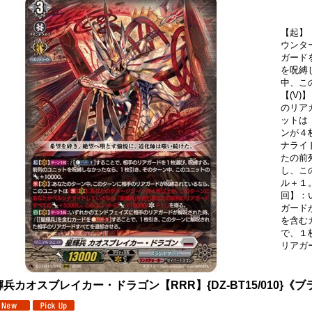
【起】
ウンタ
ガード
を呪縛
中、こ
【(V
のリア
ットは
ンが４
ナライ
たの前
し、こ
ル＋１
回】：
ガード
を含む
で、１
リアガ
兵カオスブレイカー・ドラゴン【RRR】{DZ-BT15/010}《