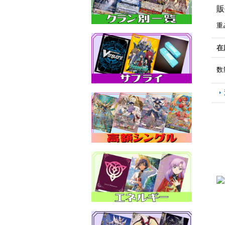
販
重
在
数