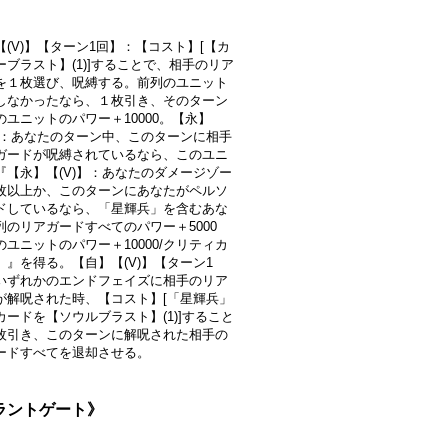
【(V)】【ターン1回】：【コスト】[【カ
ーブラスト】(1)]することで、相手のリア
を１枚選び、呪縛する。前列のユニット
しなかったなら、１枚引き、そのターン
のユニットのパワー＋10000。【永】
)】：あなたのターン中、このターンに相手
ガードが呪縛されているなら、このユニ
『【永】【(V)】：あなたのダメージゾー
枚以上か、このターンにあなたがペルソ
ドしているなら、「星輝兵」を含むあな
列のリアガードすべてのパワー＋5000
のユニットのパワー＋10000/クリティカ
。』を得る。【自】【(V)】【ターン1
いずれかのエンドフェイズに相手のリア
が解呪された時、【コスト】[「星輝兵」
カードを【ソウルブラスト】(1)]すること
枚引き、このターンに解呪された相手の
ードすべてを退却させる。
ブラントゲート》