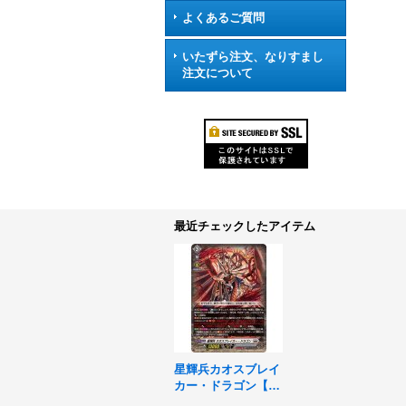
よくあるご質問
いたずら注文、なりすまし
注文について
最近チェックしたアイテム
星輝兵カオスブレイ
カー・ドラゴン【R
RR】{DZ-BT15/010}