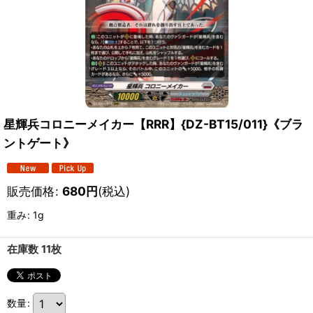
星輝兵コロニーメイカー【RRR】{DZ-BT15/011}《ブラ
ントゲート》
販売価格
:
680
円
(税込)
重み
:
1g
在庫数 11枚
数量
: