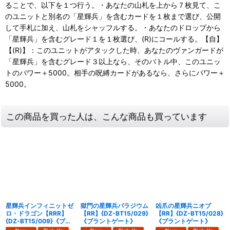
ることで、以下を１つ行う。・あなたの山札を上から７枚見て、こ
のユニットと別名の「星輝兵」を含むカードを１枚まで選び、公開
して手札に加え、山札をシャッフルする。・あなたのドロップから
「星輝兵」を含むグレード１を１枚選び、(R)にコールする。【自】
【(R)】：このユニットがアタックした時、あなたのヴァンガードが
「星輝兵」を含むグレード３以上なら、そのバトル中、このユニッ
トのパワー＋5000。相手の呪縛カードがあるなら、さらにパワー＋
5000。
この商品を買った人は、こんな商品も買っています
星輝兵インフィニットゼ
獄門の星輝兵パラジウム
凶爪の星輝兵ニオブ
ロ・ドラゴン【RRR】
【RR】{DZ-BT15/029}
【RR】{DZ-BT15/028}
{DZ-BT15/009}《ブラ
《ブラントゲート》
《ブラントゲート》
ントゲート》