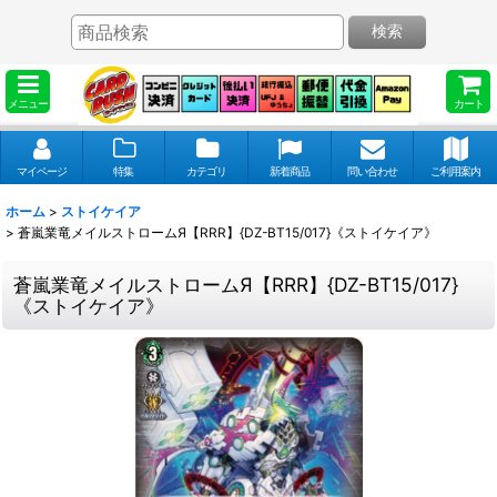
検索
メニュー
カート
マイページ
特集
カテゴリ
新着商品
問い合わせ
ご利用案内
ホーム
>
ストイケイア
>
蒼嵐業竜メイルストロームЯ【RRR】{DZ-BT15/017}《ストイケイア》
蒼嵐業竜メイルストロームЯ【RRR】{DZ-BT15/017}
《ストイケイア》