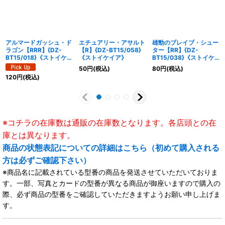
アルマードガッシュ・ド
エチュアリー・アサルト
雄勁のブレイブ・シュー
ラゴン【RRR】{DZ-
【R】{DZ-BT15/058}
ター【RR】{DZ-
BT15/018}《ストイケイ
《ストイケイア》
BT15/038}《ストイケ
ア》
イア》
50
円
(税込)
80
円
(税込)
120
円
(税込)
※コチラの在庫数は通販の在庫数となります。各店頭との在
庫とは異なります。
商品の状態表記についての詳細はこちら（初めて購入される
方は必ずご確認下さい）
※商品名に記載されている型番の商品を発送させていただいておりま
す。一部、写真とカードの型番が異なる商品が御座いますので購入の
際、必ず商品の型番をご確認していただきますようお願い申し上げま
す。