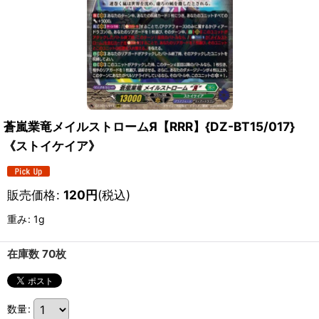
蒼嵐業竜メイルストロームЯ【RRR】{DZ-BT15/017}
《ストイケイア》
販売価格
:
120
円
(税込)
重み
:
1g
在庫数 70枚
数量
: