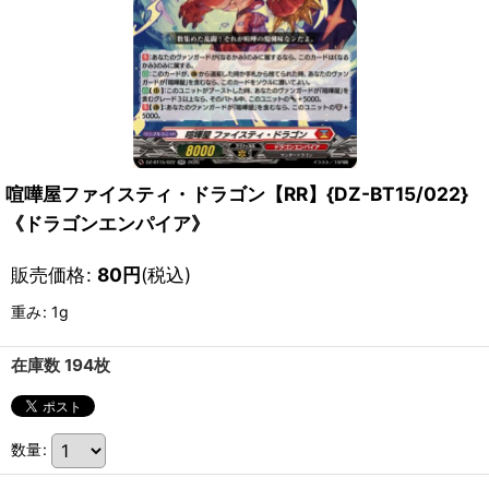
喧嘩屋ファイスティ・ドラゴン【RR】{DZ-BT15/022}
《ドラゴンエンパイア》
販売価格
:
80
円
(税込)
重み
:
1g
在庫数 194枚
数量
: