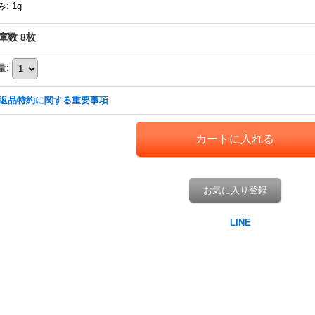
み
:
1g
庫数 8枚
量
:
返品特約に関する重要事項
お気に入り登録