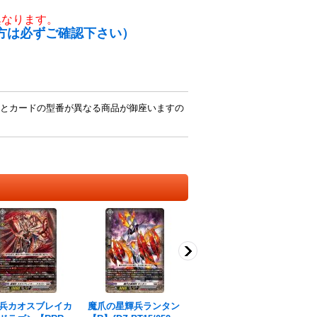
異なります。
方は必ずご確認下さい）
とカードの型番が異なる商品が御座いますの
兵カオスブレイカ
魔爪の星輝兵ランタン
飛将の星輝兵クリプト
魔