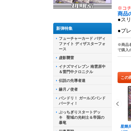
※コ
商品
●ス
新弾特集
●プ
フューチャーカード バディ
ファイト ディザスターフォ
※商品
ース
で購入
虚影襲雷
イナズマイレブン 南雲原中
＆雷門中クロニクル
この
伝説の先導者達
赫月ノ使者
バンドリ！ ガールズバンド
パーティ！
ぶっちぎりスタートデッ
キ 聖域の光剣士＆帝国の
暴竜
星輝