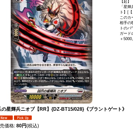
【起】
「星輝
ト】[【
このカー
相手の
トのパ
ガード
＋50
の星輝兵ニオブ【RR】{DZ-BT15/028}《ブラントゲート》
売価格
:
80円
(税込)