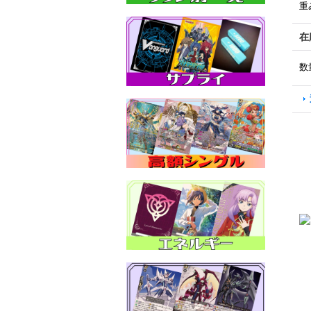
重
在
数