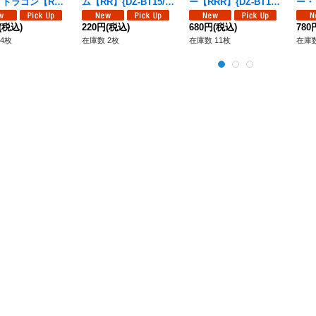
・ドラゴン【RR
ム【RR】{DZ-BT15/02
ー【RRR】{DZ-BT15/
ー・
Z-BT15/009}
9}《ブラントゲート》
011}《ブラントゲー
{DZ
ラントゲート》
(税込)
220円
(税込)
ト》
680円
(税込)
ント
780
4枚
在庫数 2枚
在庫数 11枚
在庫数