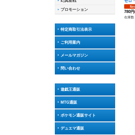
幻真星戦
ゼロ
R】{D
プロモーション
《ブ
780円
在庫数 
特定商取引法表示
ご利用案内
メールマガジン
問い合わせ
遊戯王通販
MTG通販
ポケモン通販サイト
デュエマ通販