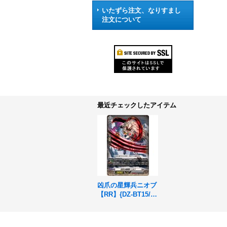
いたずら注文、なりすまし
注文について
最近チェックしたアイテム
凶爪の星輝兵ニオブ
【RR】{DZ-BT15/02
8}《ブラントゲー
ト》