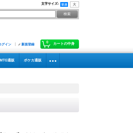
文字サイズ
:
0
カートの中身
ログイン
新規登録
MTG通販
ポケカ通販