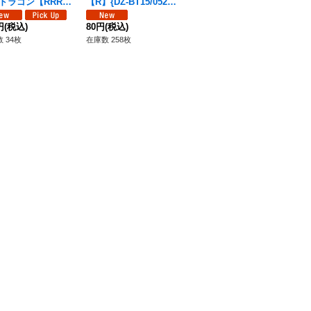
ドラゴン【RRR】
【R】{DZ-BT15/052}
ン【C】{DZ-BT15/08
【C
-BT15/010}《ブラ
《ブラントゲート》
0}《ブラントゲート》
《
ゲート》
円
(税込)
80円
(税込)
80円
(税込)
50
 34枚
在庫数 258枚
在庫数 30枚
在庫