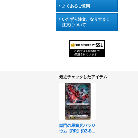
よくあるご質問
いたずら注文、なりすまし
注文について
最近チェックしたアイテム
獄門の星輝兵パラジ
ウム【RR】{DZ-BT1
5/029}《ブラントゲ