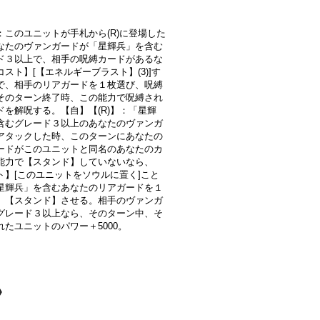
：このユニットが手札から(R)に登場した
なたのヴァンガードが「星輝兵」を含む
ド３以上で、相手の呪縛カードがあるな
スト】[【エネルギーブラスト】(3)]す
で、相手のリアガードを１枚選び、呪縛
そのターン終了時、この能力で呪縛され
ドを解呪する。【自】【(R)】：「星輝
含むグレード３以上のあなたのヴァンガ
アタックした時、このターンにあなたの
ードがこのユニットと同名のあなたのカ
能力で【スタンド】していないなら、
ト】[このユニットをソウルに置く]こと
星輝兵」を含むあなたのリアガードを１
、【スタンド】させる。相手のヴァンガ
グレード３以上なら、そのターン中、そ
れたユニットのパワー＋5000。
》