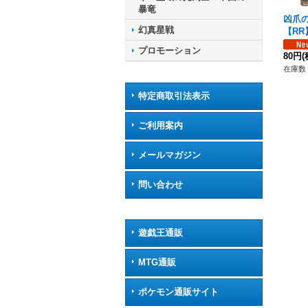
暴竜
凶爪
幻真星戦
【RR】
《ブ
プロモーション
80円
(
在庫数 
特定商取引法表示
ご利用案内
メールマガジン
問い合わせ
遊戯王通販
MTG通販
ポケモン通販サイト