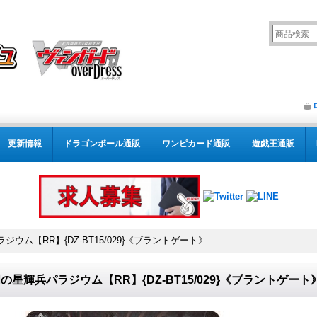
更新情報
ドラゴンボール通販
ワンピカード通販
遊戯王通販
ウム【RR】{DZ-BT15/029}《ブラントゲート》
の星輝兵パラジウム【RR】{DZ-BT15/029}《ブラントゲート