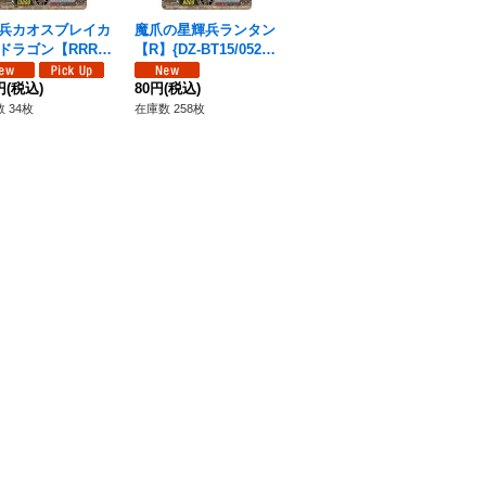
兵カオスブレイカ
魔爪の星輝兵ランタン
飛将の星輝兵クリプト
魔
ドラゴン【RRR】
【R】{DZ-BT15/052}
ン【C】{DZ-BT15/08
【C
-BT15/010}《ブラ
《ブラントゲート》
0}《ブラントゲート》
《
ゲート》
円
(税込)
80円
(税込)
80円
(税込)
50
 34枚
在庫数 258枚
在庫数 30枚
在庫