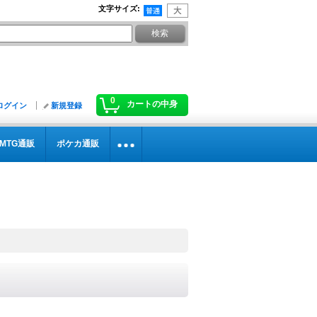
文字サイズ
:
0
カートの中身
ログイン
新規登録
MTG通販
ポケカ通販
》