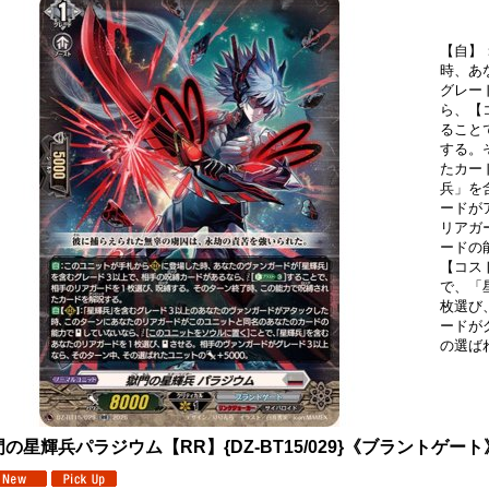
【自】
時、あ
グレー
ら、【コ
ること
する。
たカー
兵」を
ードが
リアガ
ードの
【コス
で、「
枚選び
ードが
の選ば
の星輝兵パラジウム【RR】{DZ-BT15/029}《ブラントゲート