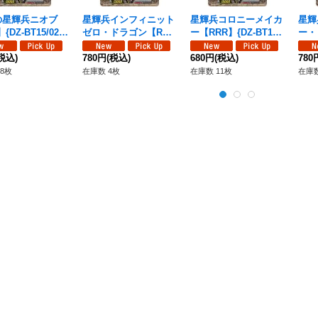
の星輝兵ニオブ
星輝兵インフィニット
星輝兵コロニーメイカ
星輝
{DZ-BT15/028}
ゼロ・ドラゴン【RR
ー【RRR】{DZ-BT15/
ー・
ラントゲート》
R】{DZ-BT15/009}
011}《ブラントゲー
{DZ
税込)
《ブラントゲート》
780円
(税込)
ト》
680円
(税込)
ント
780
8枚
在庫数 4枚
在庫数 11枚
在庫数