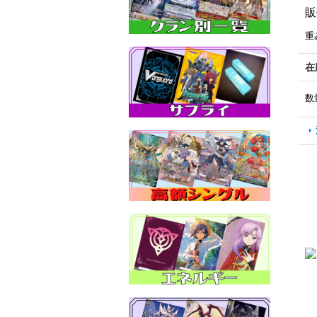
販
重
在
数