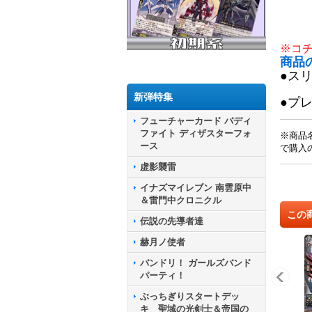
※コ
商品
●ス
新弾特集
●プ
フューチャーカード バディ
ファイト ディザスターフォ
※商品
ース
で購入
虚影襲雷
イナズマイレブン 南雲原中
＆雷門中クロニクル
この
伝説の先導者達
赫月ノ使者
バンドリ！ ガールズバンド
パーティ！
ぶっちぎりスタートデッ
キ 聖域の光剣士＆帝国の