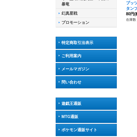
プッ
暴竜
タン
幻真星戦
ーレ【R
80円
(
50}
在庫数 
プロモーション
ト》
特定商取引法表示
ご利用案内
メールマガジン
問い合わせ
遊戯王通販
MTG通販
ポケモン通販サイト