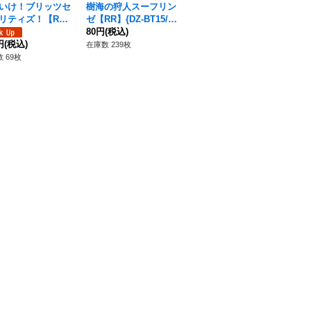
いけ！ブリッツセ
樹海の狩人スーフリン
バーナルトゥイーグ・
舞
リティズ！【R
ゼ【RR】{DZ-BT15/03
ドラゴン【C】{DZ-BT
【R
DZ-BT15/031}
7}《ストイケイア》
80円
(税込)
15/103}《ストイケイ
50円
(税込)
《
50
ラントゲート》
円
(税込)
ア》
在庫数 239枚
在庫数 175枚
在庫
 69枚