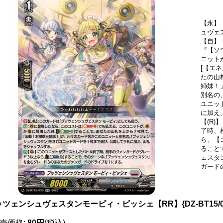
【永】
ュヴェ
【自】
『【ソ
ニットが
[【エネ
たの山
姉妹！
別名の
ユニッ
に加え
【(R
了時、
ら、【コ
ること
ェスタ
ガード
ッツェンシュヴェスタンモーピィ・ビッシェ【RR】{DZ-BT15/
売価格
:
80円
(税込)