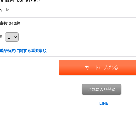
み
:
1g
庫数 243枚
量
:
返品特約に関する重要事項
お気に入り登録