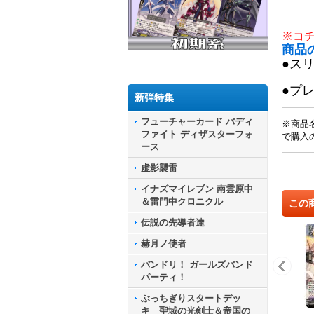
※コ
商品
●ス
●プ
新弾特集
フューチャーカード バディ
※商品
ファイト ディザスターフォ
で購入
ース
虚影襲雷
イナズマイレブン 南雲原中
＆雷門中クロニクル
この
伝説の先導者達
赫月ノ使者
バンドリ！ ガールズバンド
パーティ！
ぶっちぎりスタートデッ
キ 聖域の光剣士＆帝国の