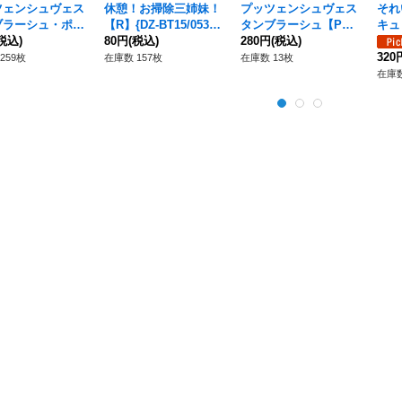
ツェンシュヴェス
休憩！お掃除三姉妹！
プッツェンシュヴェス
それ
ブラーシュ・ポリ
【R】{DZ-BT15/053}
タンブラーシュ【P
キュ
】{DZ-BT15/0
税込)
《ブラントゲート》
80円
(税込)
R】{D-PR/1529}《ブ
280円
(税込)
R】{
《ブラントゲー
ラントゲート》
《ブ
320
259枚
在庫数 157枚
在庫数 13枚
在庫数