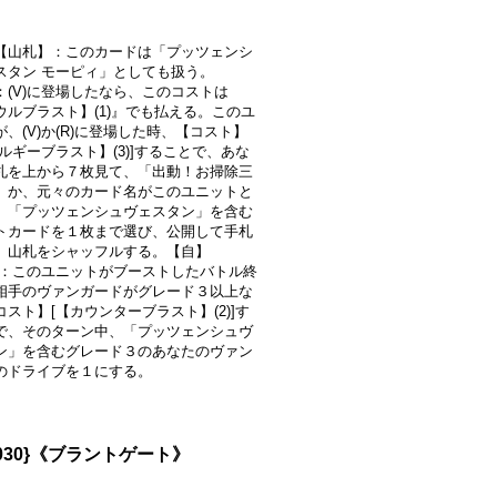
【山札】：このカードは「プッツェンシ
スタン モーピィ」としても扱う。
：(V)に登場したなら、このコストは
ウルブラスト】(1)』でも払える。このユ
、(V)か(R)に登場した時、【コスト】
ルギーブラスト】(3)]することで、あな
札を上から７枚見て、「出動！お掃除三
」か、元々のカード名がこのユニットと
、「プッツェンシュヴェスタン」を含む
トカードを１枚まで選び、公開して手札
、山札をシャッフルする。【自】
)】：このユニットがブーストしたバトル終
相手のヴァンガードがグレード３以上な
スト】[【カウンターブラスト】(2)]す
で、そのターン中、「プッツェンシュヴ
ン」を含むグレード３のあなたのヴァン
のドライブを１にする。
030}《ブラントゲート》