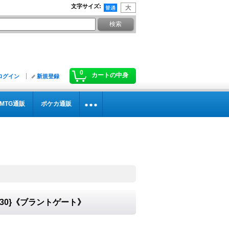
文字サイズ
:
0
カートの中身
ログイン
新規登録
MTG通販
ポケカ通販
030}《ブラントゲート》