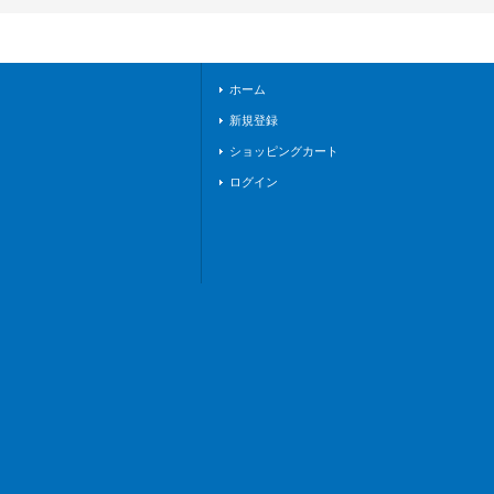
T15/030}《ブラント
ゲート》
ホーム
新規登録
ショッピングカート
ログイン