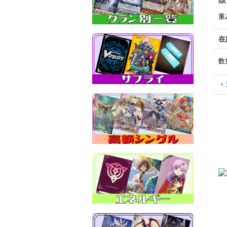
重
在
数