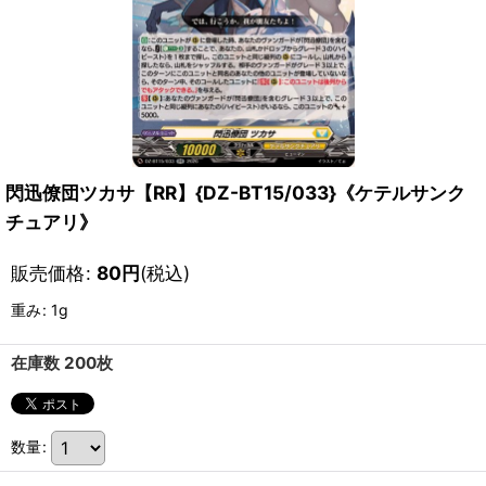
閃迅僚団ツカサ【RR】{DZ-BT15/033}《ケテルサンク
チュアリ》
販売価格
:
80
円
(税込)
重み
:
1g
在庫数 200枚
数量
: