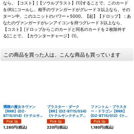
なら、【コスト】[【ソウルブラスト】(1)]することで、このカード
を(R)にコールし、相手のヴァンガードがグレード３以上なら、その
ターン中、このユニットのパワー＋5000。【起】【ドロップ】：あ
なたのヴァンガードがレンアイコンを持つグレード３以上なら、
【コスト】[ドロップからこのカードと同名のカードを２枚除外す
る]ことで、【カウンターチャージ】(1)。
この商品を買った人は、こんな商品も買っています
髑髏の魔女ネヴァン
ブラスター・ダーク
ファントム・ブラスタ
【RRR】{DZ-
【RR】{DZ-BT15/034}
ー・ドラゴン【RRR】
BT15/014}《ケテルサン
《ケテルサンクチュア
{DZ-BT15/012}《ケテ
クチュアリ》
リ》
ルサンクチュアリ》
1,280
円
(税込)
220
円
(税込)
1,180
円
(税込)