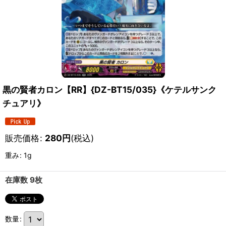
黒の賢者カロン【RR】{DZ-BT15/035}《ケテルサンク
チュアリ》
販売価格
:
280
円
(税込)
重み
:
1g
在庫数 9枚
数量
: